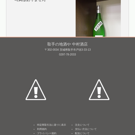
取手の地酒や 中村酒店
〒302-0034 茨城県取手市戸頭3-33-13
0297-78-2033
霧筑波 吟醸 本生
美田 純米吟醸 山田錦
1,800mL /
¥ 3,465
1,800mL /
¥ 3,410
特定商取引法に基づく表示
注文について
利用規約
支払い方法について
プライバシー規約
配送について