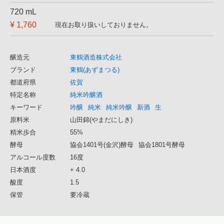
720 mL
¥ 1,760
現在お取り扱いしておりません。
醸造元
東鶴酒造株式会社
ブランド
東鶴(あずまつる)
都道府県
佐賀
特定名称
純米吟醸酒
キーワード
吟醸
純米
純米吟醸
新酒
生
原料米
山田錦(やまだにしき)
精米歩合
55%
酵母
協会1401号(金沢)酵母
協会1801号酵母
アルコール度数
16度
日本酒度
+ 4.0
酸度
1.5
保管
要冷蔵