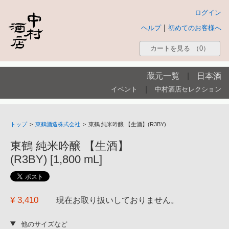
ログイン
|
ヘルプ
初めてのお客様へ
カートを見る
（0）
蔵元一覧
|
日本酒
|
イベント
中村酒店セレクション
トップ
>
東鶴酒造株式会社
>
東鶴 純米吟醸 【生酒】(R3BY)
東鶴 純米吟醸 【生酒】
(R3BY) [1,800 mL]
¥ 3,410
現在お取り扱いしておりません。
他のサイズなど