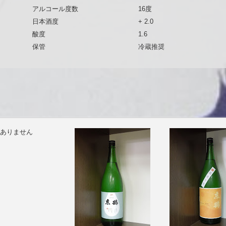
アルコール度数
16度
日本酒度
+ 2.0
酸度
1.6
保管
冷蔵推奨
ありません