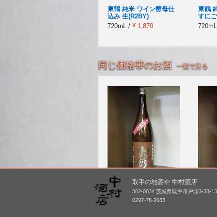
東鶴 純米 ワイン酵母仕
東鶴 
込み 生(R2BY)
すにごり
720mL /
¥ 1,870
720mL
同じ価格帯のお酒
一覧で見る
取手の地酒や 中村酒店
巌 特別純米 ひやおろ
鶴齢 純
302-0034 茨城県取手市戸頭3-33-1
し [BY25]
原酒 [B
0297-78-2033
1,800mL /
¥ 2,829
1,800