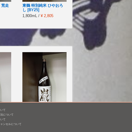
 荒走
東鶴 特別純米 ひやおろ
し [BY25]
1,800mL /
¥ 2,805
ついて
 窮め
巌 特別純米 無濾過 本
方法について
原
生 [BY26]
ついて
キャンセルについて
1,800mL /
¥ 2,618