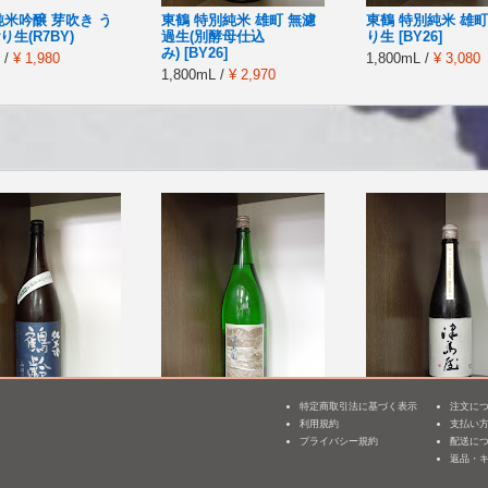
純米吟醸 芽吹き う
東鶴 特別純米 雄町 無濾
東鶴 特別純米 雄町
生(R7BY)
過生(別酵母仕込
り生 [BY26]
み) [BY26]
 /
¥ 1,980
1,800mL /
¥ 3,080
1,800mL /
¥ 2,970
特定商取引法に基づく表示
注文に
米 山田錦 65% 生
津島屋外伝 純米酒 der
津島屋 純米大吟醸
利用規約
支払い
3
Y26]
Vater Rhein 父なるライ
の山田錦 無濾過生
プライバシー規約
配送に
ン 2014winter [BY26]
酒 [BY25]
返品・
mL /
¥ 2,970
1,800mL /
¥ 2,640
720mL /
¥ 2,750