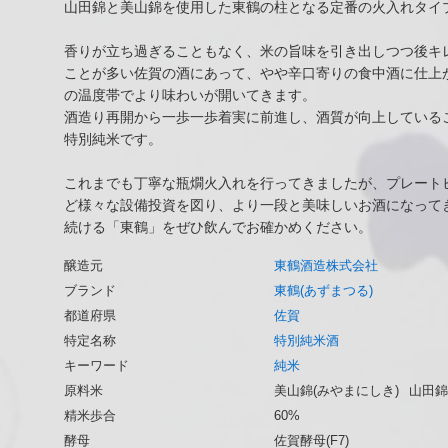
山田錦と美山錦を使用した東鶴の柱となる定番の火入れタイ
香りが立ち過ぎることもなく、米の旨味を引き出しつつ後キ
ことが多い佐賀の酒にあって、やや辛口寄りの食中酒に仕上
の温度帯でより味わいが開いてきます。
酒造り再開から一歩一歩着実に前進し、酒質が向上している
特別純米です。
これまでも丁寧な瓶燗火入れを行ってきましたが、プレート
ど様々な設備投資を図り、より一段と美味しいお酒になって
続ける「東鶴」をぜひ飲んでお確かめください。
醸造元
東鶴酒造株式会社
ブランド
東鶴(あずまつる)
都道府県
佐賀
特定名称
特別純米酒
キーワード
純米
原料米
美山錦(みやまにしき)
山田錦
精米歩合
60%
酵母
佐賀酵母(F7)