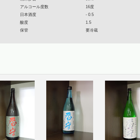
アルコール度数
16度
日本酒度
- 0.5
酸度
1.5
保管
要冷蔵