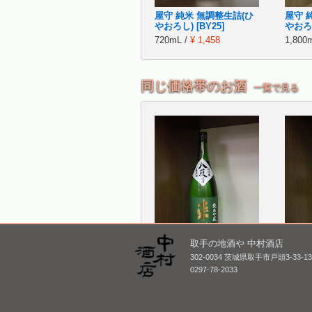
屋守 純米 無調整生詰(ひ
屋守 
やおろし) [BY25]
やおろし
720mL /
¥ 1,458
1,800
同じ価格帯のお酒
一覧で見る
取手の地酒や 中村酒店
302-0034 茨城県取手市戸頭3-33-1
来福 純米吟醸 八反 生原
越乃景
0297-78-2033
酒
仕込
1,800mL /
¥ 3,300
1,800