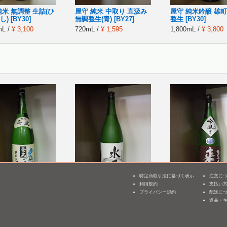
純米 無調整 生詰(ひ
屋守 純米 中取り 直汲み
屋守 純米吟醸 雄町
) [BY30]
無調整生(青) [BY27]
整生 [BY30]
mL /
¥ 3,100
720mL /
¥ 1,595
1,800mL /
¥ 3,800
特定商取引法に基づく表示
注文に
利用規約
支払い
3
虎 特別純米 名水
水尾 純米 一味
来福 純米吟醸 吟風
プライバシー規約
配送に
返品・
1,800mL /
¥ 3,135
1,800mL /
¥ 3,017
mL /
¥ 3,007