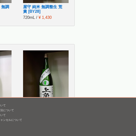
 無調
屋守 純米 無調整生 荒
責 [BY28]
720mL /
¥ 1,430
ついて
方法について
 生
上喜元 純米吟醸 亀の尾
ついて
生 しずく取り [BY26]
キャンセルについて
1,800mL /
¥ 3,850