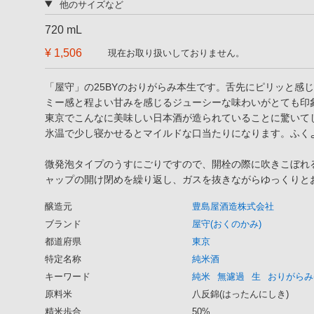
他のサイズなど
720 mL
¥ 1,506
現在お取り扱いしておりません。
「屋守」の25BYのおりがらみ本生です。舌先にピリッと感
ミー感と程よい甘みを感じるジューシーな味わいがとても印
東京でこんなに美味しい日本酒が造られていることに驚いて
氷温で少し寝かせるとマイルドな口当たりになります。ふく
微発泡タイプのうすにごりですので、開栓の際に吹きこぼれ
ャップの開け閉めを繰り返し、ガスを抜きながらゆっくりと
醸造元
豊島屋酒造株式会社
ブランド
屋守(おくのかみ)
都道府県
東京
特定名称
純米酒
キーワード
純米
無濾過
生
おりがらみ
原料米
八反錦(はったんにしき)
精米歩合
50%