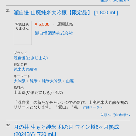
先頭へ
|
別の検索へ
31.
瀧自慢 山廃純米大吟醸【限定品】 [1,800 mL]
¥ 5,500
-
店頭販売
写真はあ
りません
瀧自慢酒造株式会社
ブランド
瀧自慢(たきじまん)
特定名称
純米大吟醸酒
キーワード
大吟醸
/
純米
/
純米大吟醸
/
山廃
原料米
山田錦(やまだにしき)
-
45%
「瀧自慢」の新たなチャレンジでの新作、山廃純米大吟醸が初の
リリースとなります。 「愛山」「亀...
詳細ページへ
先頭へ
|
別の検索へ
32.
月の井 生もと純米 和の月 ワイン樽6ヶ月熟成
(2024BY) [720 mL]