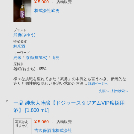
¥ 5,000
-
店頭販売
株式会社武勇
ブランド
武勇(ぶゆう)
特定名称
純米酒
キーワード
純米
/
原酒(無加水)
/
山廃
原料米
雄町(おまち)
-
65%
様々な挑戦を重ねてきた「武勇」の本流とも言うべき、伝統的な
造りと個性的な味わいを追い求めたお酒...
詳細ページへ
先頭へ
|
別の検索へ
2.
一品 純米大吟醸【ドジャースタジアムVIP席採用
酒】 [1,800 mL]
¥ 5,060
-
店頭販売
写真はあ
りません
吉久保酒造株式会社