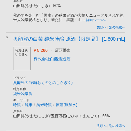
原料米
山田錦(やまだにしき)
-
50%
秋の旬を楽しむ「黒龍」の秋限定酒が大幅リニューアルされて純
米大吟醸規格となり、新たに「黒龍・山...
詳細ページへ
先頭へ
|
別の検索へ
6.
奥能登の白菊 純米吟醸 原酒【限定品】 [1,800 mL]
¥ 5,280
-
店頭販売
写真はあ
りません
株式会社白藤酒造店
ブランド
奥能登の白菊(おくのとのしらぎく)
特定名称
純米吟醸酒
キーワード
吟醸
/
純米
/
純米吟醸
/
原酒(無加水)
原料米
山田錦(やまだにしき)
/
五百万石(ごひゃくまんごく)
-
55%
先頭へ
|
別の検索へ