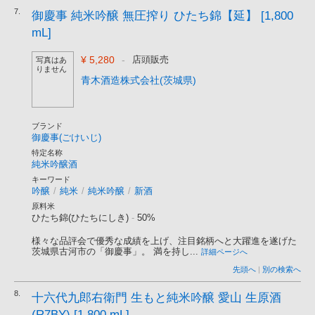
7.
御慶事 純米吟醸 無圧搾り ひたち錦【延】 [1,800
mL]
¥ 5,280
-
店頭販売
写真はあ
りません
青木酒造株式会社(茨城県)
ブランド
御慶事(ごけいじ)
特定名称
純米吟醸酒
キーワード
吟醸
/
純米
/
純米吟醸
/
新酒
原料米
ひたち錦(ひたちにしき)
-
50%
様々な品評会で優秀な成績を上げ、注目銘柄へと大躍進を遂げた
茨城県古河市の「御慶事」。 満を持し...
詳細ページへ
先頭へ
|
別の検索へ
8.
十六代九郎右衛門 生もと純米吟醸 愛山 生原酒
(R7BY) [1,800 mL]