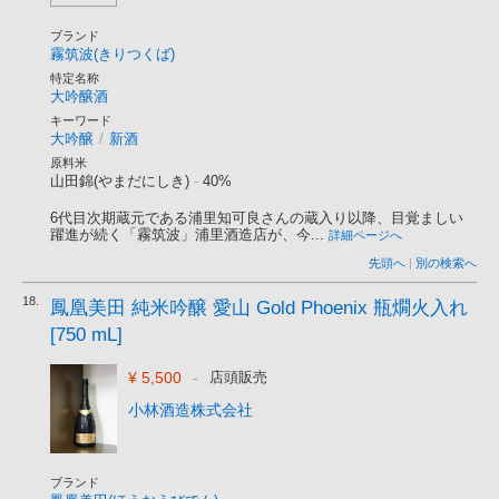
ブランド
霧筑波(きりつくば)
特定名称
大吟醸酒
キーワード
大吟醸
/
新酒
原料米
山田錦(やまだにしき)
-
40%
6代目次期蔵元である浦里知可良さんの蔵入り以降、目覚ましい
躍進が続く「霧筑波」浦里酒造店が、今...
詳細ページへ
先頭へ
|
別の検索へ
18.
鳳凰美田 純米吟醸 愛山 Gold Phoenix 瓶燗火入れ
[750 mL]
¥ 5,500
-
店頭販売
小林酒造株式会社
ブランド