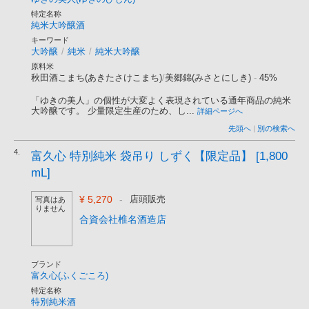
特定名称
純米大吟醸酒
キーワード
大吟醸
/
純米
/
純米大吟醸
原料米
秋田酒こまち(あきたさけこまち)
/
美郷錦(みさとにしき)
-
45%
「ゆきの美人」の個性が大変よく表現されている通年商品の純米
大吟醸です。 少量限定生産のため、し...
詳細ページへ
先頭へ
|
別の検索へ
4.
富久心 特別純米 袋吊り しずく【限定品】 [1,800
mL]
¥ 5,270
-
店頭販売
写真はあ
りません
合資会社椎名酒造店
ブランド
富久心(ふくごころ)
特定名称
特別純米酒