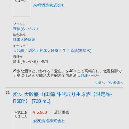
りません
来福酒造株式会社
ブランド
来福(らいふく)
特定名称
純米大吟醸酒
キーワード
大吟醸
/
純米
/
純米大吟醸
/
生
/
原酒(無加水)
原料米
愛山(あいやま)
-
40%
希少な酒米といわれる「愛山」を40％まで高精白し、低温発酵で
丁寧に仕込んだ純米大吟醸の全国新酒...
詳細ページへ
先頭へ
|
別の検索へ
25.
愛友 大吟醸 山田錦 斗瓶取り生原酒【限定品-
R6BY】 [720 mL]
¥ 5,500
-
店頭販売
写真はあ
りません
愛友酒造株式会社