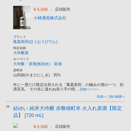
¥ 5,500
-
店頭販売
小林酒造株式会社
ブランド
鳳凰美田(ほうおうびでん)
特定名称
大吟醸酒
キーワード
大吟醸
/
原酒(無加水)
/
新酒
原料米
山田錦(やまだにしき)
-
35%
年に一度だけ限定出荷される「鳳凰美田」の極みの酒の一つ、別
誂至高。 その名に違わぬ造り手の情...
詳細ページへ
先頭へ
|
別の検索へ
16.
結ゆい 純米大吟醸 赤磐雄町米 火入れ原酒【限定
品】 [720 mL]
¥ 5,500
-
店頭販売