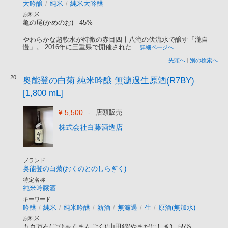
大吟醸
/
純米
/
純米大吟醸
原料米
亀の尾(かめのお)
-
45%
やわらかな超軟水が特徴の赤目四十八滝の伏流水で醸す「瀧自
慢」。 2016年に三重県で開催された...
詳細ページへ
先頭へ
|
別の検索へ
20.
奥能登の白菊 純米吟醸 無濾過生原酒(R7BY)
[1,800 mL]
¥ 5,500
-
店頭販売
株式会社白藤酒造店
ブランド
奥能登の白菊(おくのとのしらぎく)
特定名称
純米吟醸酒
キーワード
吟醸
/
純米
/
純米吟醸
/
新酒
/
無濾過
/
生
/
原酒(無加水)
原料米
五百万石(ごひゃくまんごく)
/
山田錦(やまだにしき)
-
55%