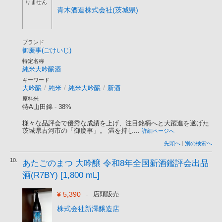
りません
青木酒造株式会社(茨城県)
ブランド
御慶事(ごけいじ)
特定名称
純米大吟醸酒
キーワード
大吟醸
/
純米
/
純米大吟醸
/
新酒
原料米
特A山田錦
-
38%
様々な品評会で優秀な成績を上げ、注目銘柄へと大躍進を遂げた
茨城県古河市の「御慶事」。 満を持し...
詳細ページへ
先頭へ
|
別の検索へ
10.
あたごのまつ 大吟醸 令和8年全国新酒鑑評会出品
酒(R7BY) [1,800 mL]
¥ 5,390
-
店頭販売
株式会社新澤醸造店