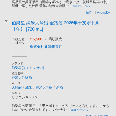
高品質の兵庫県産山田錦を45％まで磨き上げ、茨城県発祥の小川
酵母で醸した杜氏渾身の純米大吟醸で...
詳細ページへ
先頭へ
|
別の検索へ
30.
伯楽星 純米大吟醸 金箔酒 2026年干支ボトル
【午】 [720 mL]
¥ 5,500
-
店頭販売
写真はあ
りません
株式会社新澤醸造店
ブランド
伯楽星(はくらくせい)
特定名称
純米大吟醸酒
キーワード
大吟醸
/
純米
/
純米大吟醸
/
新酒
原料米
ササニシキ
-
50%
伯楽星の新商品、「干支ボトル」がリリースとなります。しかも
おめでたい金箔入りです。 バナナや...
詳細ページへ