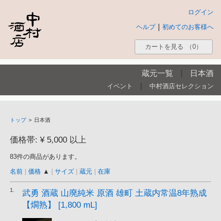
ログイン
|
ヘルプ
初めてのお客様へ
カートを見る
（0）
蔵元一覧
|
日本酒
|
イベント
中村酒店セレクション
トップ
>
日本酒
価格帯: ¥ 5,000 以上
83件の商品があります。
名前
|
価格
▲
|
サイズ
|
蔵元
|
在庫
1.
武勇 酒蔵 山廃純米 原酒 雄町 土蔵内常温8年熟成
【燗熟】 [1,800 mL]