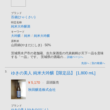
ブランド
百歳(ひゃくさい)
特定名称
純米大吟醸酒
キーワード
大吟醸
/
純米
/
純米大吟醸
原料米
山田錦(やまだにしき)
-
50%
茨城県水戸市の老舗蔵、吉久保酒造の代表銘柄が天下一品を意味
する「一品」です。 茨城県の酒蔵の...
詳細ページへ
先頭へ
|
別の検索へ
3.
ゆきの美人 純米大吟醸【限定品】 [1,800 mL]
¥ 5,170
-
店頭販売
秋田醸造株式会社
ブランド
ゆきの美人(ゆきのびじん)