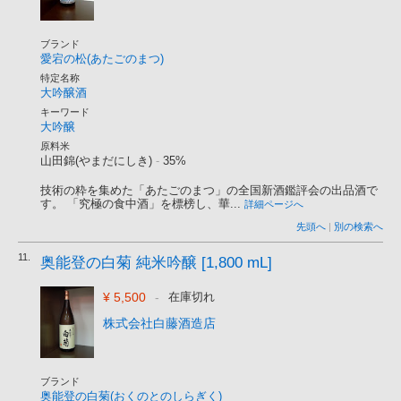
ブランド
愛宕の松(あたごのまつ)
特定名称
大吟醸酒
キーワード
大吟醸
原料米
山田錦(やまだにしき)
-
35%
技術の粋を集めた「あたごのまつ」の全国新酒鑑評会の出品酒で
す。 「究極の食中酒」を標榜し、華...
詳細ページへ
先頭へ
|
別の検索へ
11.
奥能登の白菊 純米吟醸 [1,800 mL]
¥ 5,500
-
在庫切れ
株式会社白藤酒造店
ブランド
奥能登の白菊(おくのとのしらぎく)