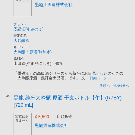
墨廼江酒造株式会社
ブランド
墨廼江(すみのえ)
特定名称
大吟醸酒
キーワード
大吟醸
/
原酒(無加水)
原料米
山田錦(やまだにしき)
-
40%
「墨廼江」の高級酒シリーズから新たにお目見えしたのがこの
「大吟醸原酒・鑑評会出品酒」です。 文...
詳細ページへ
先頭へ
|
別の検索へ
34.
黒龍 純米大吟醸 原酒 干支ボトル【午】(R7BY)
[720 mL]
¥ 5,500
-
店頭販売
写真はあ
りません
黒龍酒造株式会社