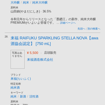
大吟醸
/
純米
/
純米大吟醸
原料米
山田錦(やまだにしき)
-
36.5%
令和元年からリリースとなった「墨廼江」の新作、純米大吟醸
PREMIUMがいよいよ登場です。 ...
詳細ページへ
先頭へ
|
別の検索へ
28.
来福 RAIFUKU SPARKLING STELLA NOVA【awa
酒協会認定】 [750 mL]
¥ 5,500
-
店頭販売
写真はあ
りません
来福酒造株式会社
ブランド
来福(らいふく)
特定名称
純米酒
キーワード
純米
/
新酒
/
活性酒
原料米