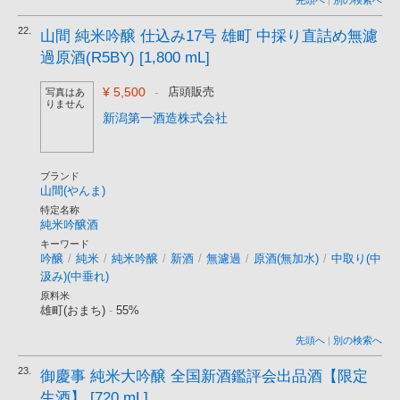
先頭へ
|
別の検索へ
22.
山間 純米吟醸 仕込み17号 雄町 中採り直詰め無濾
過原酒(R5BY) [1,800 mL]
¥ 5,500
-
店頭販売
写真はあ
りません
新潟第一酒造株式会社
ブランド
山間(やんま)
特定名称
純米吟醸酒
キーワード
吟醸
/
純米
/
純米吟醸
/
新酒
/
無濾過
/
原酒(無加水)
/
中取り(中
汲み)(中垂れ)
原料米
雄町(おまち)
-
55%
先頭へ
|
別の検索へ
23.
御慶事 純米大吟醸 全国新酒鑑評会出品酒【限定
生酒】 [720 mL]