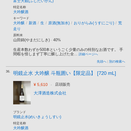
富士大観(ふじたいかん)
特定名称
大吟醸酒
キーワード
大吟醸
/
新酒
/
生
/
原酒(無加水)
/
おりがらみ(うすにごり)
/
荒
走り
原料米
山田錦(やまだにしき)
-
40%
生産本数わずか500本というごく少量のみの特別なお酒です。 手
間暇を惜しまず丁寧に醸し上げた全...
詳細ページへ
先頭へ
|
別の検索へ
36.
明鏡止水 大吟醸 斗瓶囲い【限定品】 [720 mL]
¥ 5,610
-
店頭販売
大澤酒造株式会社
ブランド
明鏡止水(めいきょうしすい)
特定名称
大吟醸酒