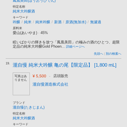
鳳凰美田(ほうおうびでん)
特定名称
純米大吟醸酒
キーワード
吟醸
/
純米
/
純米吟醸
/
新酒
/
原酒(無加水)
/
無濾過
原料米
愛山(あいやま)
-
45%
眩いばかりの輝きを放つ「鳳凰美田」の極みの酒のひとつ、超限
定品の純米大吟醸Gold Phoen...
詳細ページへ
先頭へ
|
別の検索へ
19.
瀧自慢 純米大吟醸 亀の尾【限定品】 [1,800 mL]
¥ 5,500
-
店頭販売
写真はあ
りません
瀧自慢酒造株式会社
ブランド
瀧自慢(たきじまん)
特定名称
純米大吟醸酒
キーワード