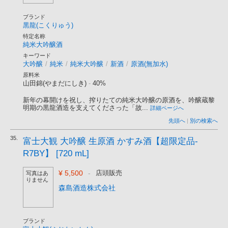
ブランド
黒龍(こくりゅう)
特定名称
純米大吟醸酒
キーワード
大吟醸
/
純米
/
純米大吟醸
/
新酒
/
原酒(無加水)
原料米
山田錦(やまだにしき)
-
40%
新年の幕開けを祝し、搾りたての純米大吟醸の原酒を、吟醸蔵黎
明期の黒龍酒造を支えてくださった「故...
詳細ページへ
先頭へ
|
別の検索へ
35.
富士大観 大吟醸 生原酒 かすみ酒【超限定品-
R7BY】 [720 mL]
¥ 5,500
-
店頭販売
写真はあ
りません
森島酒造株式会社
ブランド