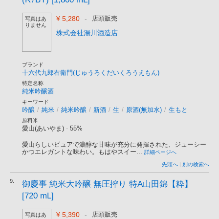
¥ 5,280
-
店頭販売
写真はあ
りません
株式会社湯川酒造店
ブランド
十六代九郎右衛門(じゅうろくだいくろうえもん)
特定名称
純米吟醸酒
キーワード
吟醸
/
純米
/
純米吟醸
/
新酒
/
生
/
原酒(無加水)
/
生もと
原料米
愛山(あいやま)
-
55%
愛山らしいピュアで濃醇な甘味が充分に発揮された、ジューシー
かつエレガントな味わい。もはやスイー...
詳細ページへ
先頭へ
|
別の検索へ
9.
御慶事 純米大吟醸 無圧搾り 特A山田錦【粋】
[720 mL]
¥ 5,390
-
店頭販売
写真はあ