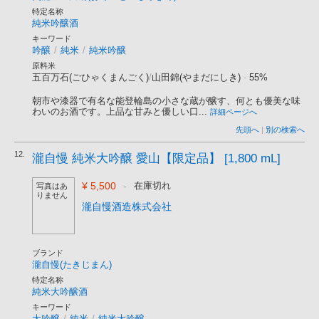
特定名称
純米吟醸酒
キーワード
吟醸
/
純米
/
純米吟醸
原料米
五百万石(ごひゃくまんごく)
/
山田錦(やまだにしき)
-
55%
朝市や漆器で有名な能登輪島の小さな蔵が醸す、何とも優美な味
わいのお酒です。上品な甘みと優しい口...
詳細ページへ
先頭へ
|
別の検索へ
12.
瀧自慢 純米大吟醸 愛山【限定品】 [1,800 mL]
¥ 5,500
-
在庫切れ
写真はあ
りません
瀧自慢酒造株式会社
ブランド
瀧自慢(たきじまん)
特定名称
純米大吟醸酒
キーワード
大吟醸
/
純米
/
純米大吟醸