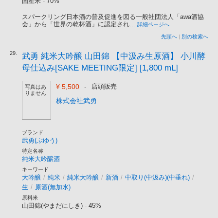
国産米
-
70%
スパークリング日本酒の普及促進を図る一般社団法人「awa酒協
会」から「世界の乾杯酒」に認定され...
詳細ページへ
先頭へ
|
別の検索へ
29.
武勇 純米大吟醸 山田錦 【中汲み生原酒】 小川酵
母仕込み[SAKE MEETING限定] [1,800 mL]
¥ 5,500
-
店頭販売
写真はあ
りません
株式会社武勇
ブランド
武勇(ぶゆう)
特定名称
純米大吟醸酒
キーワード
大吟醸
/
純米
/
純米大吟醸
/
新酒
/
中取り(中汲み)(中垂れ)
/
生
/
原酒(無加水)
原料米
山田錦(やまだにしき)
-
45%