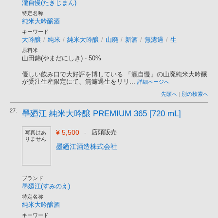
瀧自慢(たきじまん)
特定名称
純米大吟醸酒
キーワード
大吟醸
/
純米
/
純米大吟醸
/
山廃
/
新酒
/
無濾過
/
生
原料米
山田錦(やまだにしき)
-
50%
優しい飲み口で大好評を博している 「瀧自慢」の山廃純米大吟醸
が受注生産限定にて、無濾過生をリリ...
詳細ページへ
先頭へ
|
別の検索へ
27.
墨廼江 純米大吟醸 PREMIUM 365 [720 mL]
¥ 5,500
-
店頭販売
写真はあ
りません
墨廼江酒造株式会社
ブランド
墨廼江(すみのえ)
特定名称
純米大吟醸酒
キーワード