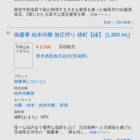
能登半島地震で蔵が倒壊する大きな被害を被った輪島市の白藤酒
造店。2度にわたる甚大な震災被害を乗...
詳細ページへ
先頭へ
|
別の検索へ
21.
御慶事 純米吟醸 無圧搾り 雄町【縁】 [1,800 mL]
¥ 5,500
-
店頭販売
写真はあ
りません
青木酒造株式会社(茨城県)
ブランド
御慶事(ごけいじ)
特定名称
純米吟醸酒
キーワード
吟醸
/
純米
/
純米吟醸
/
新酒
原料米
雄町(おまち)
-
50%
様々な品評会で優秀な成績を上げ、注目銘柄へと大躍進を遂げた
茨城県古河市の「御慶事」。 満を持し...
詳細ページへ