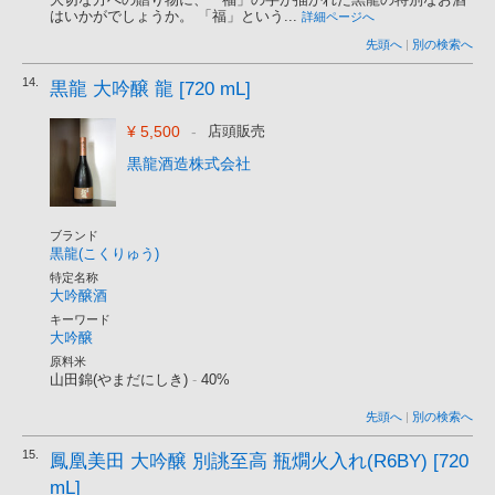
はいかがでしょうか。 「福」という...
詳細ページへ
先頭へ
|
別の検索へ
14.
黒龍 大吟醸 龍 [720 mL]
¥ 5,500
-
店頭販売
黒龍酒造株式会社
ブランド
黒龍(こくりゅう)
特定名称
大吟醸酒
キーワード
大吟醸
原料米
山田錦(やまだにしき)
-
40%
先頭へ
|
別の検索へ
15.
鳳凰美田 大吟醸 別誂至高 瓶燗火入れ(R6BY) [720
mL]