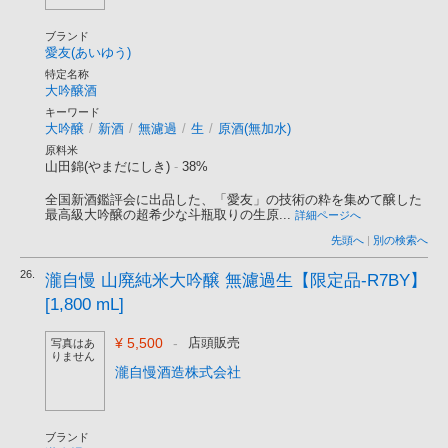
ブランド
愛友(あいゆう)
特定名称
大吟醸酒
キーワード
大吟醸
/
新酒
/
無濾過
/
生
/
原酒(無加水)
原料米
山田錦(やまだにしき)
-
38%
全国新酒鑑評会に出品した、「愛友」の技術の粋を集めて醸した
最高級大吟醸の超希少な斗瓶取りの生原...
詳細ページへ
先頭へ
|
別の検索へ
26.
瀧自慢 山廃純米大吟醸 無濾過生【限定品-R7BY】
[1,800 mL]
¥ 5,500
-
店頭販売
写真はあ
りません
瀧自慢酒造株式会社
ブランド