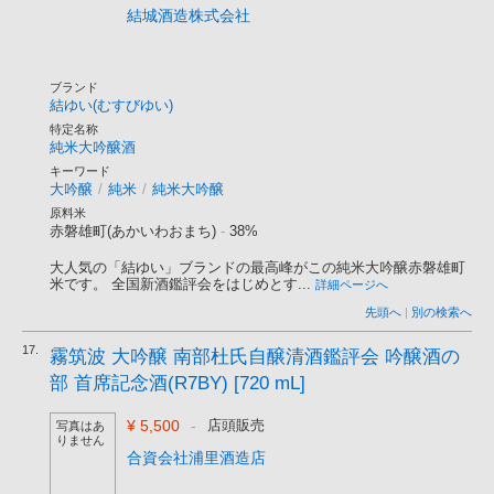
結城酒造株式会社
ブランド
結ゆい(むすびゆい)
特定名称
純米大吟醸酒
キーワード
大吟醸
/
純米
/
純米大吟醸
原料米
赤磐雄町(あかいわおまち)
-
38%
大人気の「結ゆい」ブランドの最高峰がこの純米大吟醸赤磐雄町
米です。 全国新酒鑑評会をはじめとす...
詳細ページへ
先頭へ
|
別の検索へ
17.
霧筑波 大吟醸 南部杜氏自醸清酒鑑評会 吟醸酒の
部 首席記念酒(R7BY) [720 mL]
¥ 5,500
-
店頭販売
写真はあ
りません
合資会社浦里酒造店