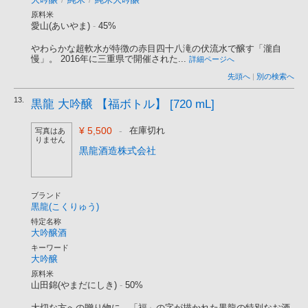
原料米
愛山(あいやま)
-
45%
やわらかな超軟水が特徴の赤目四十八滝の伏流水で醸す「瀧自
慢」。 2016年に三重県で開催された...
詳細ページへ
先頭へ
|
別の検索へ
13.
黒龍 大吟醸 【福ボトル】 [720 mL]
¥ 5,500
-
在庫切れ
写真はあ
りません
黒龍酒造株式会社
ブランド
黒龍(こくりゅう)
特定名称
大吟醸酒
キーワード
大吟醸
原料米
山田錦(やまだにしき)
-
50%
大切な方への贈り物に、「福」の字が描かれた黒龍の特別なお酒