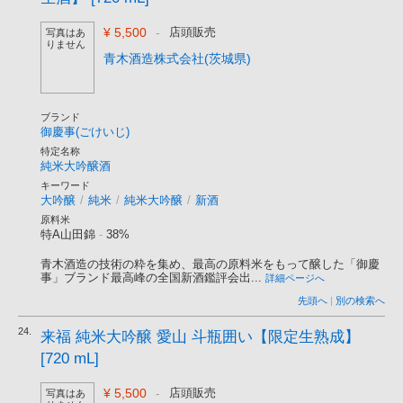
¥ 5,500
-
店頭販売
写真はあ
りません
青木酒造株式会社(茨城県)
ブランド
御慶事(ごけいじ)
特定名称
純米大吟醸酒
キーワード
大吟醸
/
純米
/
純米大吟醸
/
新酒
原料米
特A山田錦
-
38%
青木酒造の技術の粋を集め、最高の原料米をもって醸した「御慶
事」ブランド最高峰の全国新酒鑑評会出...
詳細ページへ
先頭へ
|
別の検索へ
24.
来福 純米大吟醸 愛山 斗瓶囲い【限定生熟成】
[720 mL]
¥ 5,500
-
店頭販売
写真はあ