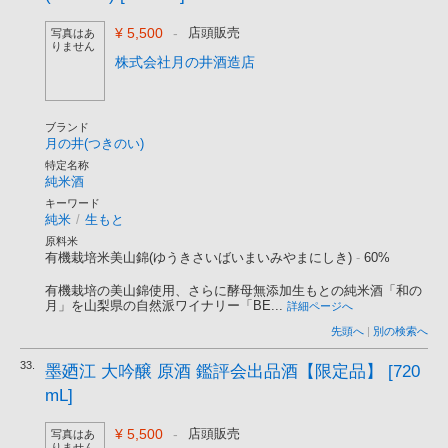
¥ 5,500
-
店頭販売
写真はあ
りません
株式会社月の井酒造店
ブランド
月の井(つきのい)
特定名称
純米酒
キーワード
純米
/
生もと
原料米
有機栽培米美山錦(ゆうきさいばいまいみやまにしき)
-
60%
有機栽培の美山錦使用、さらに酵母無添加生もとの純米酒「和の
月」を山梨県の自然派ワイナリー「BE...
詳細ページへ
先頭へ
|
別の検索へ
33.
墨廼江 大吟醸 原酒 鑑評会出品酒【限定品】 [720
mL]
¥ 5,500
-
店頭販売
写真はあ
りません