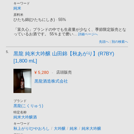
キーワード
純米
原料米
ひたち錦(ひたちにしき)
-
55%
「富久心」ブランドの中でも生産量が少なく、季節限定販売とな
っているお酒です。 55％まで磨い...
詳細ページへ
先頭へ
|
別の検索へ
5.
黒龍 純米大吟醸 山田錦【秋あがり】(R7BY)
[1,800 mL]
¥ 5,280
-
店頭販売
黒龍酒造株式会社
ブランド
黒龍(こくりゅう)
特定名称
純米大吟醸酒
キーワード
秋上がり/ひやおろし
/
大吟醸
/
純米
/
純米大吟醸