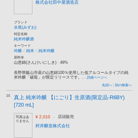
株式会社田中屋酒造店
ブランド
水尾(みずお)
特定名称
純米吟醸酒
キーワード
吟醸
/
純米
/
純米吟醸
原料米
山恵錦(さんけいにしき)
-
49%
長野県飯山市産の山恵錦100％使用した低アルコールタイプの純
米吟醸「破龍」が限定リリースです。...
詳細ページへ
先頭へ
|
別の検索へ
10.
真上 純米吟醸 【にごり】生原酒(限定品-R6BY)
[720 mL]
¥ 2,010
-
店頭販売
写真はあ
りません
村井醸造株式会社