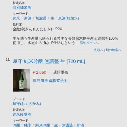
特定名称
特別純米酒
キーワード
純米
/
新酒
/
無濾過
/
生
/
原酒(無加水)
原料米
金紋錦(きんもんにしき)
-
59%
生産地も生産量も限られる希少な長野県木島平産金紋錦を100％
使用し、水尾山の湧水で仕込むという...
詳細ページへ
先頭へ
|
別の検索へ
22.
屋守 純米吟醸 無調整 生 [720 mL]
¥ 2,060
-
店頭販売
豊島屋酒造株式会社
ブランド
屋守(おくのかみ)
特定名称
純米吟醸酒
キーワード
吟醸
/
純米
/
純米吟醸
/
生
/
無濾過
/
新酒