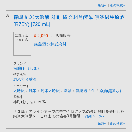
先頭へ
|
別の検索へ
32.
森嶋 純米大吟醸 雄町 協会14号酵母 無濾過生原酒
(R7BY) [720 mL]
¥ 2,090
-
店頭販売
写真はあ
りません
森島酒造株式会社
ブランド
森嶋(もりしま)
特定名称
純米大吟醸酒
キーワード
大吟醸
/
純米
/
純米大吟醸
/
新酒
/
無濾過
/
生
/
原酒(無加水)
原料米
雄町(おまち)
-
50%
「森嶋」のラインアップの中でも特に人気の高い雄町を使用した
純米大吟醸を、これまでの協会9号酵母...
詳細ページへ
先頭へ
|
別の検索へ