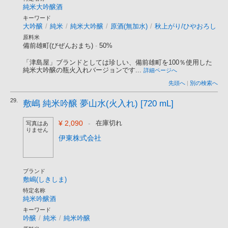
純米大吟醸酒
キーワード
大吟醸
/
純米
/
純米大吟醸
/
原酒(無加水)
/
秋上がり/ひやおろし
原料米
備前雄町(びぜんおまち)
-
50%
「津島屋」ブランドとしては珍しい、備前雄町を100％使用した
純米大吟醸の瓶火入れバージョンです...
詳細ページへ
先頭へ
|
別の検索へ
29.
敷嶋 純米吟醸 夢山水(火入れ) [720 mL]
¥ 2,090
-
在庫切れ
写真はあ
りません
伊東株式会社
ブランド
敷嶋(しきしま)
特定名称
純米吟醸酒
キーワード
吟醸
/
純米
/
純米吟醸