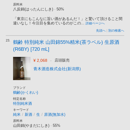
原料米
八反錦(はったんにしき)
-
50%
「東京にもこんなに旨い酒があるんだ！」と驚いて頂けること間
違いなし！今注目を集めているのがこの...
詳細ページへ
先頭へ
|
別の検索へ
23.
鶴齢 特別純米 山田錦55%精米(茶ラベル) 生原酒
(R6BY) [720 mL]
¥ 2,068
-
店頭販売
青木酒造株式会社(新潟県)
ブランド
鶴齢(かくれい)
特定名称
特別純米酒
キーワード
純米
/
新酒
/
生
/
原酒(無加水)
原料米
山田錦(やまだにしき)
-
55%