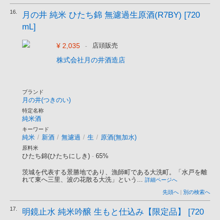
16.
月の井 純米 ひたち錦 無濾過生原酒(R7BY) [720
mL]
¥ 2,035
-
店頭販売
株式会社月の井酒造店
ブランド
月の井(つきのい)
特定名称
純米酒
キーワード
純米
/
新酒
/
無濾過
/
生
/
原酒(無加水)
原料米
ひたち錦(ひたちにしき)
-
65%
茨城を代表する景勝地であり、漁師町である大洗町。「水戸を離
れて東へ三里、波の花散る大洗」という...
詳細ページへ
先頭へ
|
別の検索へ
17.
明鏡止水 純米吟醸 生もと仕込み【限定品】 [720