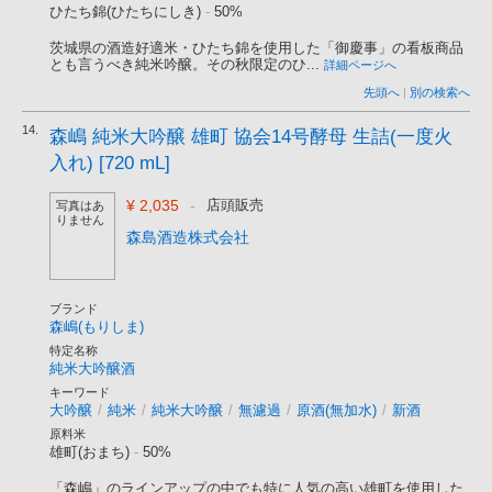
ひたち錦(ひたちにしき)
-
50%
茨城県の酒造好適米・ひたち錦を使用した「御慶事」の看板商品
とも言うべき純米吟醸。その秋限定のひ...
詳細ページへ
先頭へ
|
別の検索へ
14.
森嶋 純米大吟醸 雄町 協会14号酵母 生詰(一度火
入れ) [720 mL]
¥ 2,035
-
店頭販売
写真はあ
りません
森島酒造株式会社
ブランド
森嶋(もりしま)
特定名称
純米大吟醸酒
キーワード
大吟醸
/
純米
/
純米大吟醸
/
無濾過
/
原酒(無加水)
/
新酒
原料米
雄町(おまち)
-
50%
「森嶋」のラインアップの中でも特に人気の高い雄町を使用した