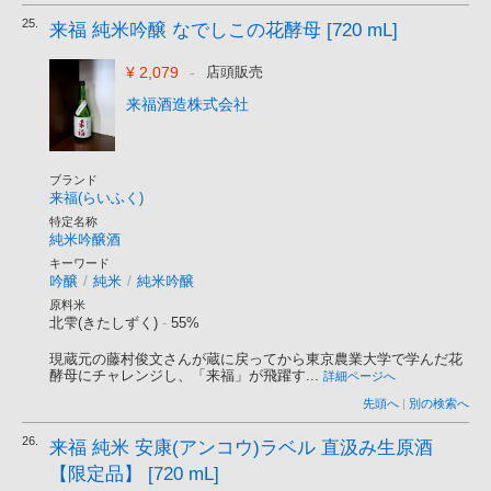
25.
来福 純米吟醸 なでしこの花酵母 [720 mL]
¥ 2,079
-
店頭販売
来福酒造株式会社
ブランド
来福(らいふく)
特定名称
純米吟醸酒
キーワード
吟醸
/
純米
/
純米吟醸
原料米
北雫(きたしずく)
-
55%
現蔵元の藤村俊文さんが蔵に戻ってから東京農業大学で学んだ花
酵母にチャレンジし、「来福」が飛躍す...
詳細ページへ
先頭へ
|
別の検索へ
26.
来福 純米 安康(アンコウ)ラベル 直汲み生原酒
【限定品】 [720 mL]