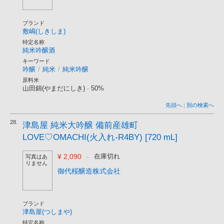
ブランド
敷嶋(しきしま)
特定名称
純米吟醸酒
キーワード
吟醸
/
純米
/
純米吟醸
原料米
山田錦(やまだにしき)
-
50%
先頭へ
|
別の検索へ
28.
津島屋 純米大吟醸 備前産雄町
LOVE♡OMACHI(火入れ-R4BY) [720 mL]
¥ 2,090
-
在庫切れ
写真はあ
りません
御代桜醸造株式会社
ブランド
津島屋(つしまや)
特定名称