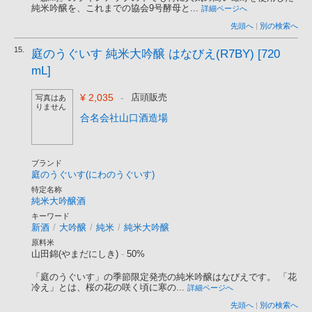
純米吟醸を、これまでの協会9号酵母と...
詳細ページへ
先頭へ
|
別の検索へ
15.
庭のうぐいす 純米大吟醸 はなびえ(R7BY) [720
mL]
¥ 2,035
-
店頭販売
写真はあ
りません
合名会社山口酒造場
ブランド
庭のうぐいす(にわのうぐいす)
特定名称
純米大吟醸酒
キーワード
新酒
/
大吟醸
/
純米
/
純米大吟醸
原料米
山田錦(やまだにしき)
-
50%
「庭のうぐいす」の季節限定発売の純米吟醸はなびえです。 「花
冷え」とは、桜の花の咲く頃に寒の...
詳細ページへ
先頭へ
|
別の検索へ