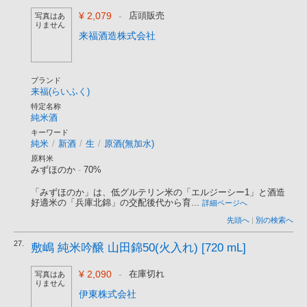
¥ 2,079
-
店頭販売
写真はあ
りません
来福酒造株式会社
ブランド
来福(らいふく)
特定名称
純米酒
キーワード
純米
/
新酒
/
生
/
原酒(無加水)
原料米
みずほのか
-
70%
「みずほのか」は、低グルテリン米の「エルジーシー1」と酒造
好適米の「兵庫北錦」の交配後代から育...
詳細ページへ
先頭へ
|
別の検索へ
27.
敷嶋 純米吟醸 山田錦50(火入れ) [720 mL]
¥ 2,090
-
在庫切れ
写真はあ
りません
伊東株式会社