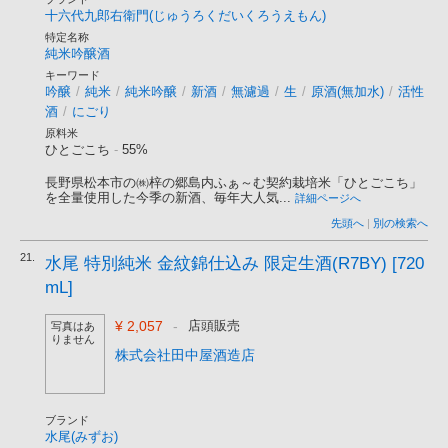
十六代九郎右衛門(じゅうろくだいくろうえもん)
特定名称
純米吟醸酒
キーワード
吟醸
/
純米
/
純米吟醸
/
新酒
/
無濾過
/
生
/
原酒(無加水)
/
活性
酒
/
にごり
原料米
ひとごこち
-
55%
長野県松本市の㈱梓の郷島内ふぁ～む契約栽培米「ひとごこち」
を全量使用した今季の新酒、毎年大人気...
詳細ページへ
先頭へ
|
別の検索へ
21.
水尾 特別純米 金紋錦仕込み 限定生酒(R7BY) [720
mL]
¥ 2,057
-
店頭販売
写真はあ
りません
株式会社田中屋酒造店
ブランド
水尾(みずお)