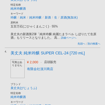
特定名称
純米吟醸酒
キーワード
吟醸
/
純米
/
純米吟醸
/
新酒
/
生
/
原酒(無加水)
原料米
五百万石(ごひゃくまんごく)
-
55%
美丈夫の新酒第2弾「純米吟醸 純麗たまラベル しぼりたて生原
酒」もリリースとなりました。 高...
詳細ページへ
先頭へ
|
別の検索へ
4.
美丈夫 純米吟醸 SUPER CEL-24 [720 mL]
¥ 2,000
-
店頭販売
写真はあ
りません
有限会社濵川商店
ブランド
美丈夫(びじょうふ)
特定名称
純米吟醸酒
キーワード