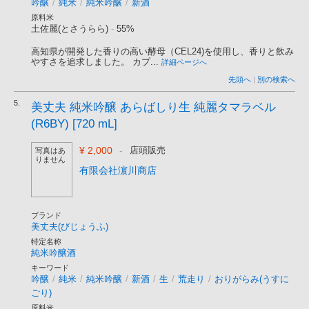
吟醸
/
純米
/
純米吟醸
/
新酒
原料米
土佐麗(とさうらら)
-
55%
高知県が開発した香りの高い酵母（CEL24)を使用し、香りと飲み
やすさを追求しました。 カプ...
詳細ページへ
先頭へ
|
別の検索へ
5.
美丈夫 純米吟醸 あらばしり生 純麗タマラベル
(R6BY) [720 mL]
¥ 2,000
-
店頭販売
写真はあ
りません
有限会社濵川商店
ブランド
美丈夫(びじょうふ)
特定名称
純米吟醸酒
キーワード
吟醸
/
純米
/
純米吟醸
/
新酒
/
生
/
荒走り
/
おりがらみ(うすに
ごり)
原料米