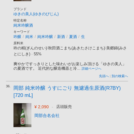
ブランド
ゆきの美人(ゆきのびじん)
特定名称
純米吟醸酒
キーワード
吟醸
/
純米
/
純米吟醸
/
新酒
/
夏酒
/
生
原料米
吟の精(ぎんのせい)
/
秋田酒こまち(あきたさけこまち)
/
美郷錦(みさ
とにしき)
-
55%
爽やかですっきりとした味わいがお楽しみ頂ける「ゆきの美人」
の夏酒です。 近代的な醸造機器と冷...
詳細ページへ
先頭へ
|
別の検索へ
36.
岡部 純米吟醸 うすにごり 無濾過生原酒(R7BY)
[720 mL]
¥ 2,090
-
店頭販売
岡部合名会社