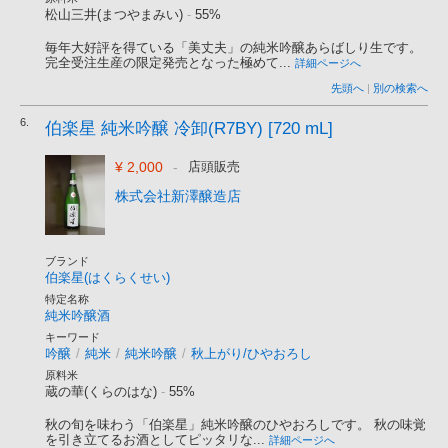
松山三井(まつやまみい)
-
55%
毎年大好評を得ている「美丈夫」の純米吟醸あらばしり生です。
完全受注生産の限定発売となった極めて...
詳細ページへ
先頭へ
|
別の検索へ
6.
伯楽星 純米吟醸 冷卸(R7BY) [720 mL]
¥ 2,000
-
店頭販売
株式会社新澤醸造店
ブランド
伯楽星(はくらくせい)
特定名称
純米吟醸酒
キーワード
吟醸
/
純米
/
純米吟醸
/
秋上がり/ひやおろし
原料米
蔵の華(くらのはな)
-
55%
秋の旬を味わう「伯楽星」純米吟醸のひやおろしです。 秋の味覚
を引き立てるお酒としてピッタリな...
詳細ページへ