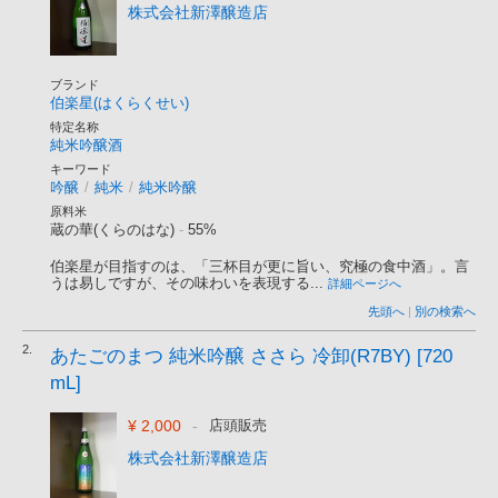
株式会社新澤醸造店
ブランド
伯楽星(はくらくせい)
特定名称
純米吟醸酒
キーワード
吟醸
/
純米
/
純米吟醸
原料米
蔵の華(くらのはな)
-
55%
伯楽星が目指すのは、「三杯目が更に旨い、究極の食中酒」。言
うは易しですが、その味わいを表現する...
詳細ページへ
先頭へ
|
別の検索へ
2.
あたごのまつ 純米吟醸 ささら 冷卸(R7BY) [720
mL]
¥ 2,000
-
店頭販売
株式会社新澤醸造店