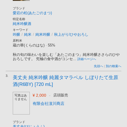
ブランド
愛宕の松(あたごのまつ)
特定名称
純米吟醸酒
キーワード
吟醸
/
純米
/
純米吟醸
/
秋上がり/ひやおろし
原料米
蔵の華(くらのはな)
-
55%
秋の旬の味わいを楽しむ「あたごのまつ」純米吟醸ささらのひや
おろしです。 究極の食中酒がコンセ...
詳細ページへ
先頭へ
|
別の検索へ
3.
美丈夫 純米吟醸 純麗タマラベル しぼりたて生原
酒(R6BY) [720 mL]
¥ 2,000
-
店頭販売
写真はあ
りません
有限会社濵川商店
ブランド
美丈夫(びじょうふ)