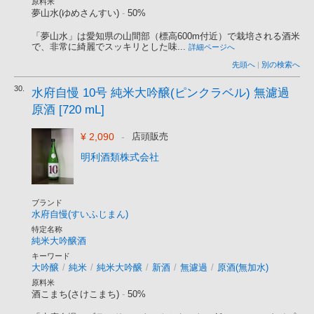
原料米
夢山水(ゆめさんすい)
-
50%
「夢山水」は愛知県の山間部（標高600m付近）で栽培される酒米
で、非常に綺麗でスッキリとした味...
詳細ページへ
先頭へ
|
別の検索へ
30.
水府自慢 10号 純米大吟醸(ピンクラベル) 無濾過
原酒 [720 mL]
¥ 2,090
-
店頭販売
明利酒類株式会社
ブランド
水府自慢(すいふじまん)
特定名称
純米大吟醸酒
キーワード
大吟醸
/
純米
/
純米大吟醸
/
新酒
/
無濾過
/
原酒(無加水)
原料米
酒こまち(さけこまち)
-
50%