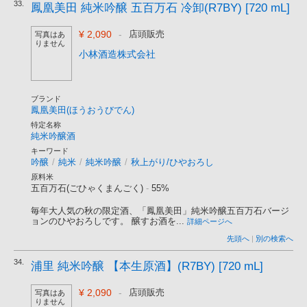
33.
鳳凰美田 純米吟醸 五百万石 冷卸(R7BY) [720 mL]
¥ 2,090
-
店頭販売
写真はあ
りません
小林酒造株式会社
ブランド
鳳凰美田(ほうおうびでん)
特定名称
純米吟醸酒
キーワード
吟醸
/
純米
/
純米吟醸
/
秋上がり/ひやおろし
原料米
五百万石(ごひゃくまんごく)
-
55%
毎年大人気の秋の限定酒、「鳳凰美田」純米吟醸五百万石バージ
ョンのひやおろしです。 醸すお酒を...
詳細ページへ
先頭へ
|
別の検索へ
34.
浦里 純米吟醸 【本生原酒】(R7BY) [720 mL]
¥ 2,090
-
店頭販売
写真はあ
りません