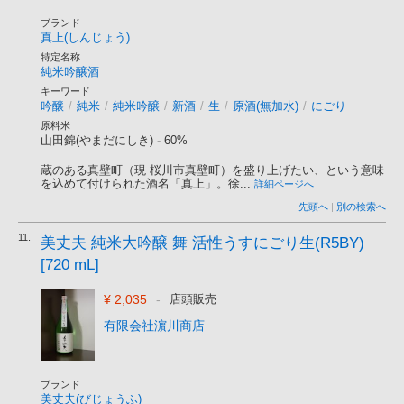
ブランド
真上(しんじょう)
特定名称
純米吟醸酒
キーワード
吟醸
/
純米
/
純米吟醸
/
新酒
/
生
/
原酒(無加水)
/
にごり
原料米
山田錦(やまだにしき)
-
60%
蔵のある真壁町（現 桜川市真壁町）を盛り上げたい、という意味
を込めて付けられた酒名「真上」。徐...
詳細ページへ
先頭へ
|
別の検索へ
11.
美丈夫 純米大吟醸 舞 活性うすにごり生(R5BY)
[720 mL]
¥ 2,035
-
店頭販売
有限会社濵川商店
ブランド
美丈夫(びじょうふ)