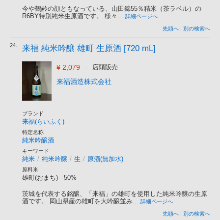
今や鶴齢の顔ともなっている、山田錦55％精米（茶ラベル）の
R6BY特別純米生原酒です。 様々...
詳細ページへ
先頭へ
|
別の検索へ
24.
来福 純米吟醸 雄町 生原酒 [720 mL]
¥ 2,079
-
店頭販売
来福酒造株式会社
ブランド
来福(らいふく)
特定名称
純米吟醸酒
キーワード
純米
/
純米吟醸
/
生
/
原酒(無加水)
原料米
雄町(おまち)
-
50%
茨城を代表する銘醸、「来福」の雄町を使用した純米吟醸の生原
酒です。 岡山県産の雄町を大吟醸並み...
詳細ページへ
先頭へ
|
別の検索へ