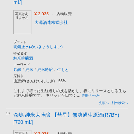
mL]
¥ 2,035
-
店頭販売
写真はあ
りません
大澤酒造株式会社
ブランド
明鏡止水(めいきょうしすい)
特定名称
純米吟醸酒
キーワード
吟醸
/
純米
/
純米吟醸
/
生もと
原料米
山恵錦(さんけいにしき)
-
55%
これまで培った生酛造りの技を活かし、春にリリースとなる生も
と純米吟醸です。 キリッと辛口でシ...
詳細ページへ
先頭へ
|
別の検索へ
18.
森嶋 純米大吟醸 【彗星】無濾過生原酒(R7BY)
[720 mL]
¥ 2,035
-
店頭販売
写真はあ