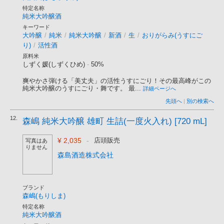
特定名称
純米大吟醸酒
キーワード
大吟醸
/
純米
/
純米大吟醸
/
新酒
/
生
/
おりがらみ(うすにご
り)
/
活性酒
原料米
しずく媛(しずくひめ)
-
50%
爽やかさ弾ける「美丈夫」の活性うすにごり！その最高峰がこの
純米大吟醸のうすにごり・舞です。 最...
詳細ページへ
先頭へ
|
別の検索へ
12.
森嶋 純米大吟醸 雄町 生詰(一度火入れ) [720 mL]
¥ 2,035
-
店頭販売
写真はあ
りません
森島酒造株式会社
ブランド
森嶋(もりしま)
特定名称
純米大吟醸酒