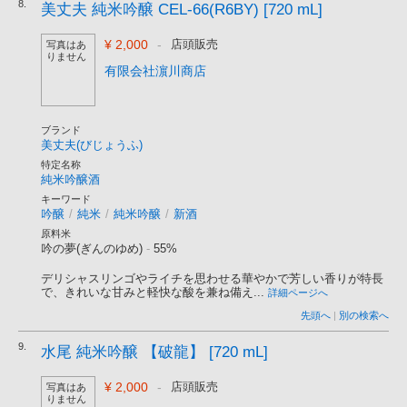
8.
美丈夫 純米吟醸 CEL-66(R6BY) [720 mL]
¥ 2,000
-
店頭販売
写真はあ
りません
有限会社濵川商店
ブランド
美丈夫(びじょうふ)
特定名称
純米吟醸酒
キーワード
吟醸
/
純米
/
純米吟醸
/
新酒
原料米
吟の夢(ぎんのゆめ)
-
55%
デリシャスリンゴやライチを思わせる華やかで芳しい香りが特長
で、きれいな甘みと軽快な酸を兼ね備え...
詳細ページへ
先頭へ
|
別の検索へ
9.
水尾 純米吟醸 【破龍】 [720 mL]
¥ 2,000
-
店頭販売
写真はあ
りません