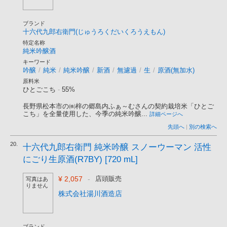
ブランド
十六代九郎右衛門(じゅうろくだいくろうえもん)
特定名称
純米吟醸酒
キーワード
吟醸
/
純米
/
純米吟醸
/
新酒
/
無濾過
/
生
/
原酒(無加水)
原料米
ひとごこち
-
55%
長野県松本市の㈱梓の郷島内ふぁ～むさんの契約栽培米「ひとご
こち」を全量使用した、今季の純米吟醸...
詳細ページへ
先頭へ
|
別の検索へ
20.
十六代九郎右衛門 純米吟醸 スノーウーマン 活性
にごり生原酒(R7BY) [720 mL]
¥ 2,057
-
店頭販売
写真はあ
りません
株式会社湯川酒造店
ブランド