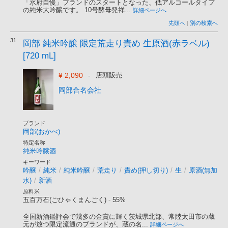
「水府自慢」ブランドのスタートとなった、低アルコールタイプ
の純米大吟醸です。 10号酵母発祥...
詳細ページへ
先頭へ
|
別の検索へ
31.
岡部 純米吟醸 限定荒走り責め 生原酒(赤ラベル)
[720 mL]
¥ 2,090
-
店頭販売
岡部合名会社
ブランド
岡部(おかべ)
特定名称
純米吟醸酒
キーワード
吟醸
/
純米
/
純米吟醸
/
荒走り
/
責め(押し切り)
/
生
/
原酒(無加
水)
/
新酒
原料米
五百万石(ごひゃくまんごく)
-
55%
全国新酒鑑評会で幾多の金賞に輝く茨城県北部、常陸太田市の蔵
元が放つ限定流通のブランドが、蔵の名...
詳細ページへ