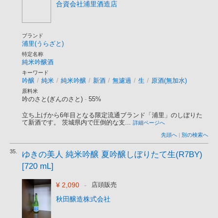
合資会社浦里酒造店
ブランド
浦里(うらざと)
特定名称
純米吟醸酒
キーワード
吟醸
/
純米
/
純米吟醸
/
新酒
/
無濾過
/
生
/
原酒(無加水)
原料米
吟のさと(ぎんのさと)
-
55%
立ち上げから6年目となる限定流通ブランド「浦里」のしぼりた
て新酒です。 茨城県内で圧倒的な支...
詳細ページへ
先頭へ
|
別の検索へ
35.
ゆきの美人 純米吟醸 夏吟醸しぼりたて生(R7BY)
[720 mL]
¥ 2,090
-
店頭販売
秋田醸造株式会社