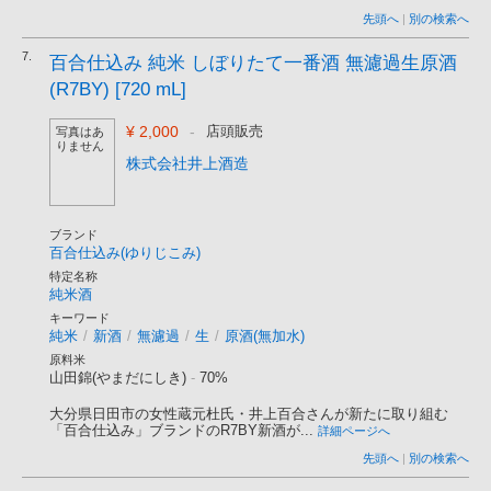
先頭へ
|
別の検索へ
7.
百合仕込み 純米 しぼりたて一番酒 無濾過生原酒
(R7BY) [720 mL]
¥ 2,000
-
店頭販売
写真はあ
りません
株式会社井上酒造
ブランド
百合仕込み(ゆりじこみ)
特定名称
純米酒
キーワード
純米
/
新酒
/
無濾過
/
生
/
原酒(無加水)
原料米
山田錦(やまだにしき)
-
70%
大分県日田市の女性蔵元杜氏・井上百合さんが新たに取り組む
「百合仕込み」ブランドのR7BY新酒が...
詳細ページへ
先頭へ
|
別の検索へ