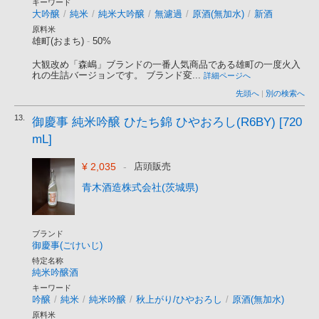
キーワード
大吟醸
/
純米
/
純米大吟醸
/
無濾過
/
原酒(無加水)
/
新酒
原料米
雄町(おまち)
-
50%
大観改め「森嶋」ブランドの一番人気商品である雄町の一度火入
れの生詰バージョンです。 ブランド変...
詳細ページへ
先頭へ
|
別の検索へ
13.
御慶事 純米吟醸 ひたち錦 ひやおろし(R6BY) [720
mL]
¥ 2,035
-
店頭販売
青木酒造株式会社(茨城県)
ブランド
御慶事(ごけいじ)
特定名称
純米吟醸酒
キーワード
吟醸
/
純米
/
純米吟醸
/
秋上がり/ひやおろし
/
原酒(無加水)
原料米