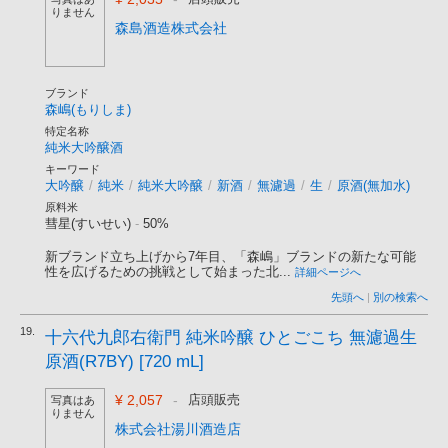
りません
森島酒造株式会社
ブランド
森嶋(もりしま)
特定名称
純米大吟醸酒
キーワード
大吟醸
/
純米
/
純米大吟醸
/
新酒
/
無濾過
/
生
/
原酒(無加水)
原料米
彗星(すいせい)
-
50%
新ブランド立ち上げから7年目、「森嶋」ブランドの新たな可能
性を広げるための挑戦として始まった北...
詳細ページへ
先頭へ
|
別の検索へ
19.
十六代九郎右衛門 純米吟醸 ひとごこち 無濾過生
原酒(R7BY) [720 mL]
¥ 2,057
-
店頭販売
写真はあ
りません
株式会社湯川酒造店