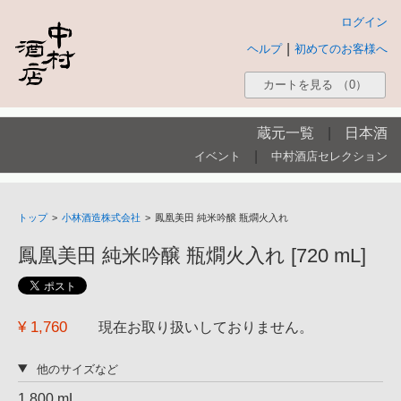
ログイン
|
ヘルプ
初めてのお客様へ
カートを見る
（0）
蔵元一覧
|
日本酒
|
イベント
中村酒店セレクション
トップ
>
小林酒造株式会社
>
鳳凰美田 純米吟醸 瓶燗火入れ
鳳凰美田 純米吟醸 瓶燗火入れ [720 mL]
¥ 1,760
現在お取り扱いしておりません。
他のサイズなど
1,800 mL