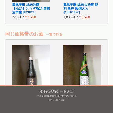
鳳凰美田 純米吟醸
鳳凰美田 純米大吟醸 髭
【№14】とちぎ酒14 無濾
判 亀粋 瓶燗火入
過本生 [H28BY]
れ [H29BY]
720mL /
¥ 1,760
1,800mL /
¥ 3,960
同じ価格帯のお酒
一覧で見る
取手の地酒や 中村酒店
〒302-0034 茨城県取手市戸頭3-33-13
津島屋外伝 純米 the
久礼 純米吟醸 無濾過生
0297-78-2033
ancient vintage
原酒 槽口直詰 [H25BY]
1995 [H06BY]
720mL /
¥ 1,628
720mL /
¥ 1,870