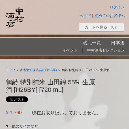
ログイン
|
ヘルプ
初めてのお客様へ
カートを見る
（0）
蔵元一覧
|
日本酒
|
イベント
中村酒店セレクション
トップ
>
青木酒造株式会社(新潟県)
>
鶴齢 特別純米 山田錦 55% 生原酒
鶴齢 特別純米 山田錦 55% 生原
酒 [H26BY] [720 mL]
¥ 1,760
現在お取り扱いしておりません。
他のサイズなど