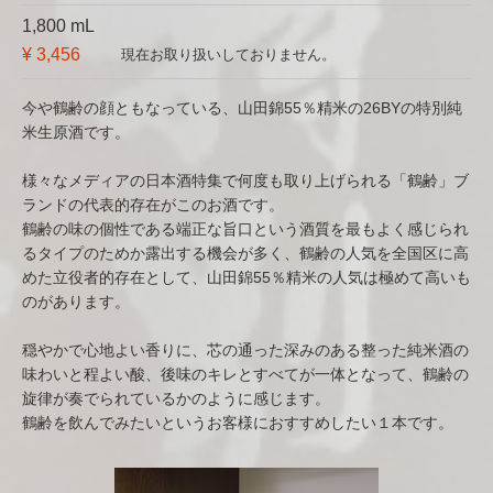
1,800 mL
¥ 3,456
現在お取り扱いしておりません。
今や鶴齢の顔ともなっている、山田錦55％精米の26BYの特別純
米生原酒です。
様々なメディアの日本酒特集で何度も取り上げられる「鶴齢」ブ
ランドの代表的存在がこのお酒です。
鶴齢の味の個性である端正な旨口という酒質を最もよく感じられ
るタイプのためか露出する機会が多く、鶴齢の人気を全国区に高
めた立役者的存在として、山田錦55％精米の人気は極めて高いも
のがあります。
穏やかで心地よい香りに、芯の通った深みのある整った純米酒の
味わいと程よい酸、後味のキレとすべてが一体となって、鶴齢の
旋律が奏でられているかのように感じます。
鶴齢を飲んでみたいというお客様におすすめしたい１本です。