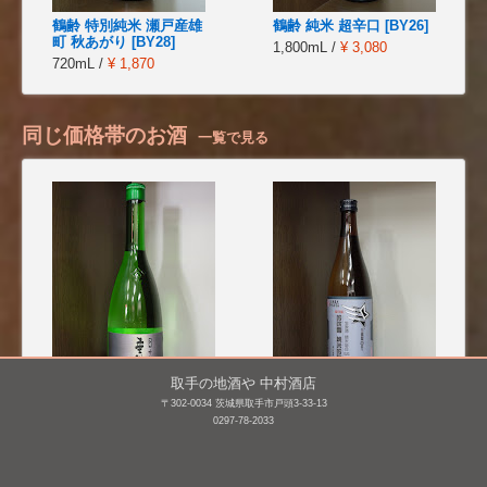
鶴齢 特別純米 瀬戸産雄
鶴齢 純米 超辛口 [BY26]
町 秋あがり [BY28]
1,800mL /
¥ 3,080
720mL /
¥ 1,870
同じ価格帯のお酒
一覧で見る
取手の地酒や 中村酒店
〒302-0034 茨城県取手市戸頭3-33-13
黒龍 吟醸 垂れ口 [BY26]
三連星 純米吟醸 無濾過
0297-78-2033
生原酒 番外編 吟吹雪
720mL /
¥ 1,540
55 [BY25]
720mL /
¥ 1,760