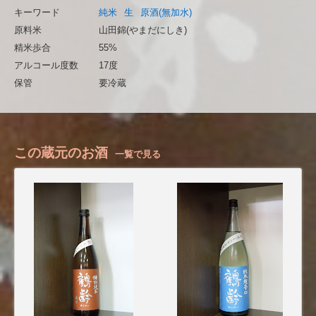
キーワード
純米
生
原酒(無加水)
原料米
山田錦(やまだにしき)
精米歩合
55%
アルコール度数
17度
保管
要冷蔵
この蔵元のお酒
一覧で見る