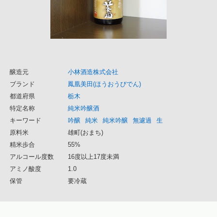
醸造元
小林酒造株式会社
ブランド
鳳凰美田(ほうおうびでん)
都道府県
栃木
特定名称
純米吟醸酒
キーワード
吟醸
純米
純米吟醸
無濾過
生
原料米
雄町(おまち)
精米歩合
55%
アルコール度数
16度以上17度未満
アミノ酸度
1.0
保管
要冷蔵