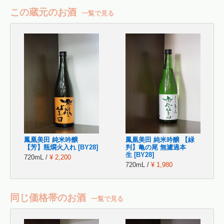
この蔵元のお酒
一覧で見る
鳳凰美田 純米吟醸
鳳凰美田 純米吟醸 【緑
【芳】瓶燗火入れ [BY28]
判】亀の尾 無濾過本
生 [BY28]
720mL /
¥ 2,200
720mL /
¥ 1,980
同じ価格帯のお酒
一覧で見る