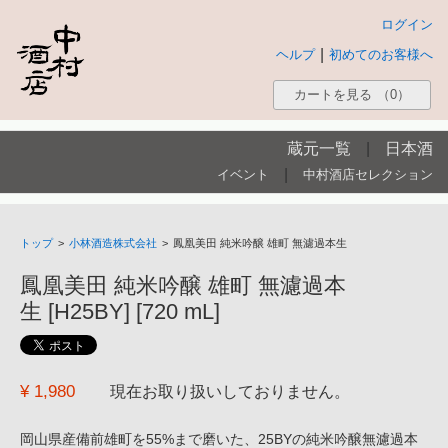
ログイン
|
ヘルプ
初めてのお客様へ
カートを見る
（0）
蔵元一覧
|
日本酒
|
イベント
中村酒店セレクション
トップ
>
小林酒造株式会社
>
鳳凰美田 純米吟醸 雄町 無濾過本生
鳳凰美田 純米吟醸 雄町 無濾過本
生 [H25BY] [720 mL]
¥ 1,980
現在お取り扱いしておりません。
岡山県産備前雄町を55%まで磨いた、25BYの純米吟醸無濾過本