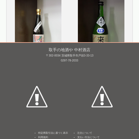
取手の地酒や 中村酒店
〒302-0034 茨城県取手市戸頭3-33-13
0297-78-2033
君萬代 純米吟醸 ねこラ
来福 純米 若水 生原酒
ベル
720mL /
¥ 1,859
720mL /
¥ 1,760
特定商取引法に基づく表示
注文について
利用規約
支払い方法について