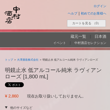
ログイン
|
ヘルプ
初めてのお客様へ
カートを見る
（0）
蔵元一覧
|
日本酒
|
イベント
中村酒店セレクション
トップ
>
大澤酒造株式会社
>
明鏡止水 低アルコール純米 ラヴィアンローズ
明鏡止水 低アルコール純米 ラヴィアン
ローズ [1,800 mL]
¥ 2,860
現在お取り扱いしておりません。
他のサイズなど