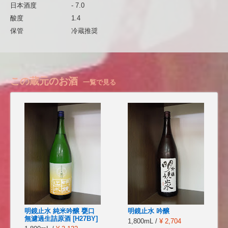
日本酒度
- 7.0
酸度
1.4
保管
冷蔵推奨
この蔵元のお酒
一覧で見る
明鏡止水 純米吟醸 甕口
明鏡止水 吟醸
無濾過生詰原酒 [H27BY]
1,800mL /
¥ 2,704