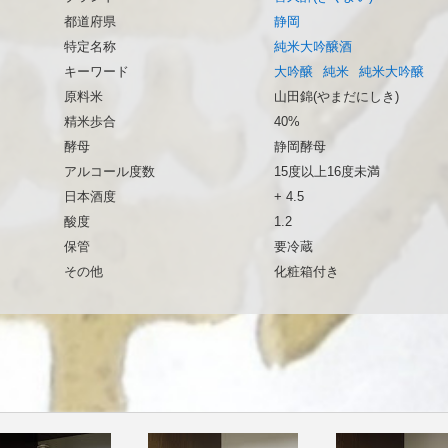
都道府県
静岡
特定名称
純米大吟醸酒
キーワード
大吟醸
純米
純米大吟醸
原料米
山田錦(やまだにしき)
精米歩合
40%
酵母
静岡酵母
アルコール度数
15度以上16度未満
日本酒度
+ 4.5
酸度
1.2
保管
要冷蔵
その他
化粧箱付き