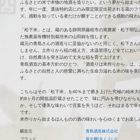
ふるさとの米で本物の地酒を造りたい。という夢から始まっ
す。年に一度、選抜特約店にのみ限定限定出荷される蔵のフ
ズ。感動を知っている者だけが醸すことができる感動の味わ
「松下米」とは、蔵のある静岡県藤枝市の篤農家・松下明弘
た無農薬有機特別栽培米の山田錦を指します。
蔵元の青島さんの酒造りに妥協がないのと同じく、松下さん
しません。土作りから稲の植え方、水温管理など全てにおい
け、自然農法を突き詰めて丈夫な稲を育て上げます。
青島酒造の基本方針のひとつ、「酒造りは米作りから」は、
ふるさとの自然と人の慈愛に満ちた生命力溢れる米の味を表
す。
こちらはその「松下米」を40％まで磨き上げた究極の純米大
約8ヶ月の間低温貯蔵させたことで、味に円みを帯びながら
か、そして優美な味わいで言葉を失うほど。それはまるで幸
です。
米作りから始まるほんものの酒の味わいを心ゆくまでお楽し
醸造元
青島酒造株式会社
ブランド
喜久醉(きくよい)