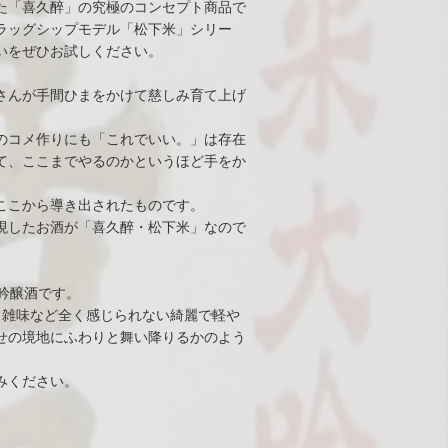
た「喜久醉」の究極のコンセプト商品で
ラッグシップモデル「松下米」シリー
いをぜひお試しください。
さんが手間ひまをかけて慈しみ育て上げ
のコメ作りにも「これでいい。」は存在
て、ここまでやるのかというほど手をか
ここから導き出されたものです。
現したお酒が「喜久醉・松下米」なので
吟醸酒です。
も雑味など全く感じられない綺麗で軽や
せの境地にふわりと舞い降りるかのよう
みください。