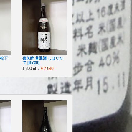
 松下
喜久醉 普通酒 しぼりた
て [BY28]
1,800mL /
¥ 2,640