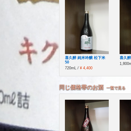
喜久醉 純米吟醸 松下米
喜久醉
50
1,800
720mL /
¥ 4,400
同じ価格帯のお酒
一覧で見る