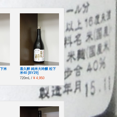
松下米
喜久醉 純米大吟醸 松下
米40 [BY29]
720mL /
¥ 4,950