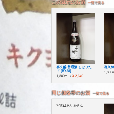
この蔵元のお酒
一覧で見る
喜久醉 普通酒 しぼりた
喜久醉
て [BY28]
1,800
1,800mL /
¥ 2,640
同じ価格帯のお酒
一覧で見る
写真はありません