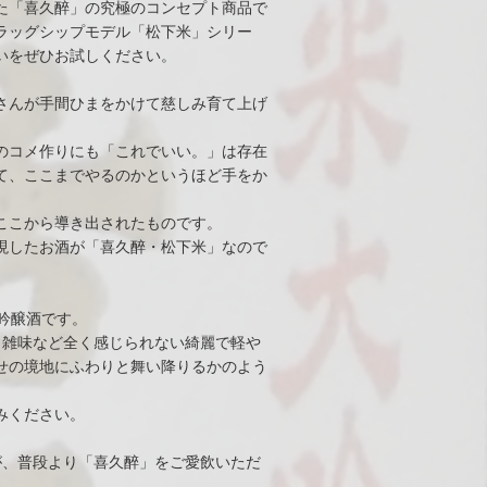
た「喜久醉」の究極のコンセプト商品で
ラッグシップモデル「松下米」シリー
いをぜひお試しください。
さんが手間ひまをかけて慈しみ育て上げ
のコメ作りにも「これでいい。」は存在
て、ここまでやるのかというほど手をか
ここから導き出されたものです。
現したお酒が「喜久醉・松下米」なので
吟醸酒です。
も雑味など全く感じられない綺麗で軽や
せの境地にふわりと舞い降りるかのよう
みください。
が、普段より「喜久醉」をご愛飲いただ