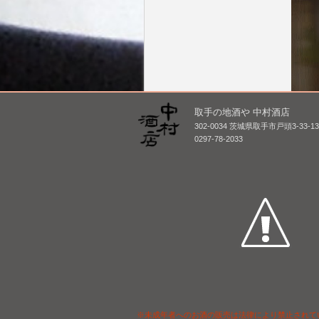
取手の地酒や 中村酒店
津島屋 外伝 純米大吟醸
墨廼江
302-0034 茨城県取手市戸頭3-33-1
四十三才の春 無濾過生原
ょく) [
0297-78-2033
酒 [BY30]
720mL
1,800mL /
¥ 4,290
※未成年者へのお酒の販売は法律により禁止されて