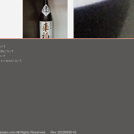
ついて
 限定
来福 純米吟醸 愛山 生原
方法について
酒
ついて
キャンセルについて
1,800mL /
¥ 4,070
eten.com All Rights Reserved.
Rev 20190930-01