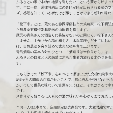
ふるさとの米で本物の地酒を造りたい。という夢から始まっ
す。年に一度、選抜特約店にのみ限定限定出荷される蔵のフ
ズ。感動を知っている者だけが醸すことができる感動の味わ
「松下米」とは、蔵のある静岡県藤枝市の篤農家・松下明弘
た無農薬有機特別栽培米の山田錦を指します。
蔵元の青島さんの酒造りに妥協がないのと同じく、松下さん
しません。土作りから稲の植え方、水温管理など全てにおい
け、自然農法を突き詰めて丈夫な稲を育て上げます。
青島酒造の基本方針のひとつ、「酒造りは米作りから」は、
ふるさとの自然と人の慈愛に満ちた生命力溢れる米の味を表
す。
こちらはその「松下米」を40％まで磨き上げた究極の純米大
約8ヶ月の間低温貯蔵させたことで、味に円みを帯びながら
か、そして優美な味わいで言葉を失うほど。それはまるで幸
です。
米作りから始まるほんものの酒の味わいを心ゆくまでお楽し
＊お一人様1本まで、店頭限定販売商品です。大変恐縮です
いているお客様を優先させていただきます。