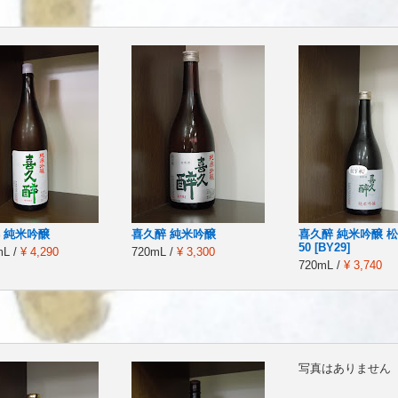
 純米吟醸
喜久醉 純米吟醸
喜久醉 純米吟醸 
50 [BY29]
mL /
¥ 4,290
720mL /
¥ 3,300
720mL /
¥ 3,740
写真はありません