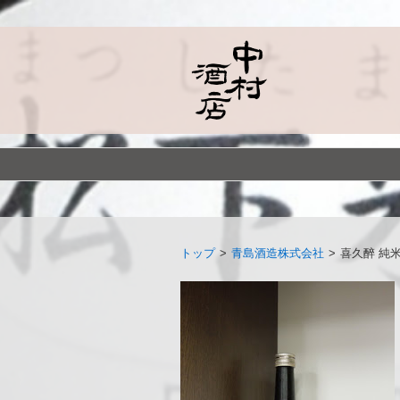
トップ
>
青島酒造株式会社
>
喜久醉 純米