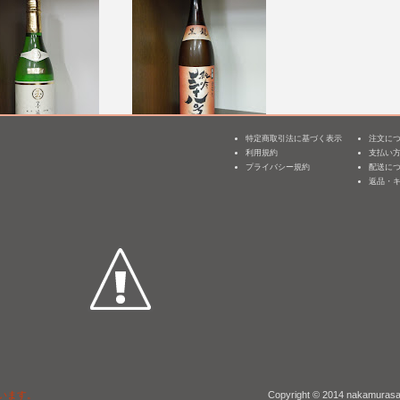
特定商取引法に基づく表示
注文に
 純米大吟醸 玉(ぎ
黒龍 純吟 三十八
松盛 大吟醸 山田錦
利用規約
支払い
3
BY26]
号 [BY27]
にごり 無濾過生原
プライバシー規約
配送に
酒 [BY01]
返品・
 /
¥ 4,400
1,800mL /
¥ 4,180
1,800mL /
¥ 4,720
います。
Copyright © 2014 nakamurasak