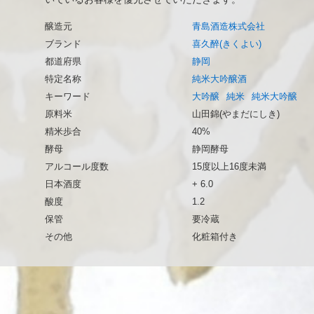
醸造元
青島酒造株式会社
ブランド
喜久醉(きくよい)
都道府県
静岡
特定名称
純米大吟醸酒
キーワード
大吟醸
純米
純米大吟醸
原料米
山田錦(やまだにしき)
精米歩合
40%
酵母
静岡酵母
アルコール度数
15度以上16度未満
日本酒度
+ 6.0
酸度
1.2
保管
要冷蔵
その他
化粧箱付き