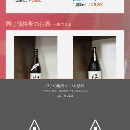
720mL /
¥ 1,650
1,800mL /
¥ 8,800
同じ価格帯のお酒
一覧で見る
取手の地酒や 中村酒店
〒302-0034 茨城県取手市戸頭3-33-13
0297-78-2033
巌 特別純米 無濾過本
津島屋 純米大吟醸 窮め
生 [H27BY]
の山田錦 瓶囲い [H26BY]
720mL /
¥ 1,309
1,800mL /
¥ 528