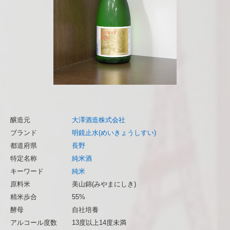
醸造元
大澤酒造株式会社
ブランド
明鏡止水(めいきょうしすい)
都道府県
長野
特定名称
純米酒
キーワード
純米
原料米
美山錦(みやまにしき)
精米歩合
55%
酵母
自社培養
アルコール度数
13度以上14度未満