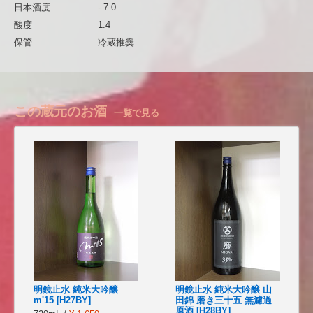
日本酒度
- 7.0
酸度
1.4
保管
冷蔵推奨
この蔵元のお酒
一覧で見る
明鏡止水 純米大吟醸
明鏡止水 純米大吟醸 山
m'15 [H27BY]
田錦 磨き三十五 無濾過
原酒 [H28BY]