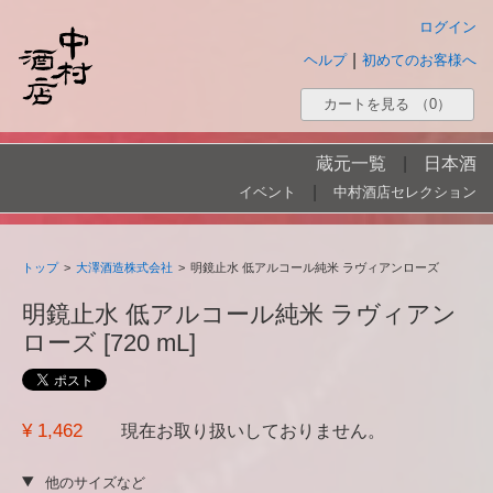
ログイン
|
ヘルプ
初めてのお客様へ
カートを見る
（0）
蔵元一覧
|
日本酒
|
イベント
中村酒店セレクション
トップ
>
大澤酒造株式会社
>
明鏡止水 低アルコール純米 ラヴィアンローズ
明鏡止水 低アルコール純米 ラヴィアン
ローズ [720 mL]
¥ 1,462
現在お取り扱いしておりません。
他のサイズなど