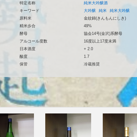
特定名称
純米大吟醸酒
キーワード
大吟醸
純米
純米大吟醸
原料米
金紋錦(きんもんにしき)
精米歩合
49%
酵母
協会14号(金沢)系酵母
アルコール度数
16度以上17度未満
日本酒度
+ 2.0
酸度
1.7
保管
冷蔵推奨