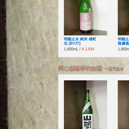
明鏡止水 純米 雄町
明鏡止
生 [BY27]
無濾過生
1,800mL /
¥ 2,934
1,800
同じ価格帯のお酒
一覧で見る