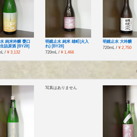
水 純米吟醸 甕口
明鏡止水 純米 雄町(火入
明鏡止水 大吟醸
詰原酒 [BY28]
れ) [BY28]
720mL /
¥ 2,750
mL /
¥ 3,132
720mL /
¥ 1,466
写真はありません