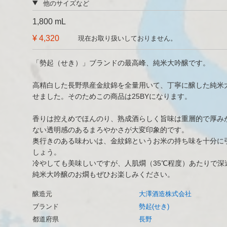
他のサイズなど
1,800 mL
¥ 4,320
現在お取り扱いしておりません。
「勢起（せき）」ブランドの最高峰、純米大吟醸です。
高精白した長野県産金紋錦を全量用いて、丁寧に醸した純米
せました。そのためこの商品は25BYになります。
香りは控えめでほんのり、熟成酒らしく旨味は重層的で厚み
ない透明感のあるまろやかさが大変印象的です。
奥行きのある味わいは、金紋錦というお米の持ち味を十分に
しょう。
冷やしても美味しいですが、人肌燗（35℃程度）あたりで深
純米大吟醸のお燗もぜひお楽しみください。
醸造元
大澤酒造株式会社
ブランド
勢起(せき)
都道府県
長野