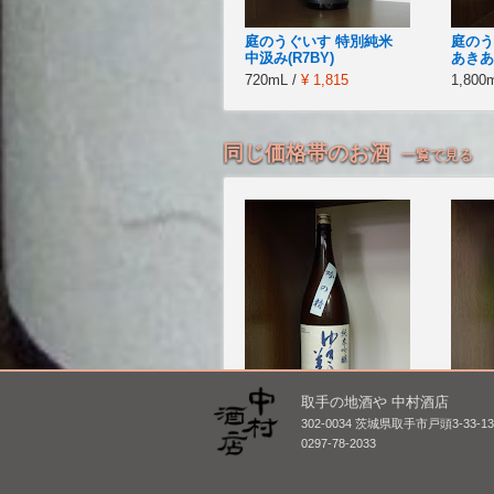
庭のうぐいす 特別純米
庭のう
中汲み(R7BY)
あきあが
720mL /
¥ 1,815
1,800
同じ価格帯のお酒
一覧で見る
取手の地酒や 中村酒店
302-0034 茨城県取手市戸頭3-33-1
ゆきの美人 純米吟醸 吟
津島屋
0297-78-2033
の精(火入れ-R3BY)
田錦 滓
1,800mL /
¥ 3,520
1,800