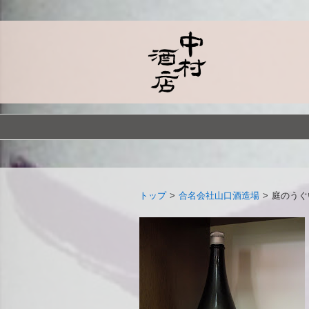
トップ
>
合名会社山口酒造場
>
庭のうぐ