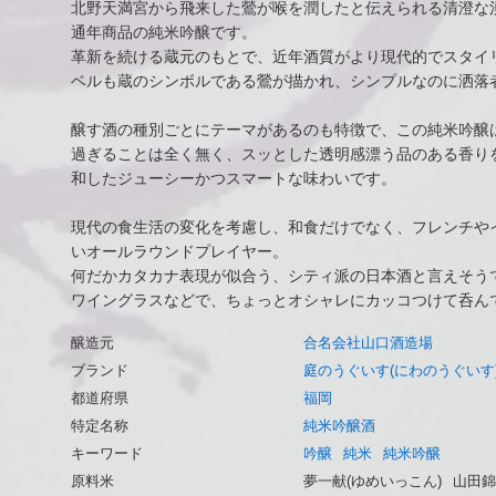
北野天満宮から飛来した鶯が喉を潤したと伝えられる清澄な
通年商品の純米吟醸です。
革新を続ける蔵元のもとで、近年酒質がより現代的でスタイ
ベルも蔵のシンボルである鶯が描かれ、シンプルなのに洒落
醸す酒の種別ごとにテーマがあるのも特徴で、この純米吟醸
過ぎることは全く無く、スッとした透明感漂う品のある香り
和したジューシーかつスマートな味わいです。
現代の食生活の変化を考慮し、和食だけでなく、フレンチや
いオールラウンドプレイヤー。
何だかカタカナ表現が似合う、シティ派の日本酒と言えそう
ワイングラスなどで、ちょっとオシャレにカッコつけて呑ん
醸造元
合名会社山口酒造場
ブランド
庭のうぐいす(にわのうぐいす
都道府県
福岡
特定名称
純米吟醸酒
キーワード
吟醸
純米
純米吟醸
原料米
夢一献(ゆめいっこん)
山田錦