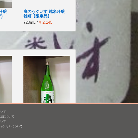
吟醸
庭のうぐいす 純米吟醸
)
雄町【限定品】
720mL /
¥ 2,145
ついて
方法について
南 特別純米 原酒 兵庫山
ついて
田錦60%
キャンセルについて
1,800mL /
¥ 3,380