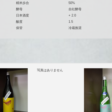
精米歩合
50%
酵母
自社酵母
日本酒度
+ 2.0
酸度
1.5
保管
冷蔵推奨
写真はありません