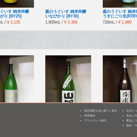
ぐいす 純米吟醸
庭のうぐいす 純米吟醸
庭のうぐいす 純米
り [BY25]
いなびかり [BY30]
うすにごり生(R7BY
mL /
¥ 3,135
1,800mL /
¥ 3,300
720mL /
¥ 1,980
特定商取引法に基づく表示
注文に
利用規約
支払い
3
 純米酒 播州産山
山間 純米吟醸 五百万石
伯楽星 特別純米
プライバシー規約
配送に
がらみ [BY25]
仕込み14号 [BY25]
返品・
1,800mL /
¥ 3,135
mL /
¥ 3,190
1,800mL /
¥ 3,740