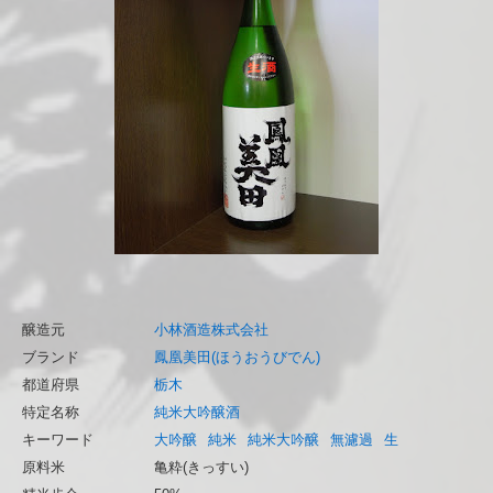
醸造元
小林酒造株式会社
ブランド
鳳凰美田(ほうおうびでん)
都道府県
栃木
特定名称
純米大吟醸酒
キーワード
大吟醸
純米
純米大吟醸
無濾過
生
原料米
亀粋(きっすい)