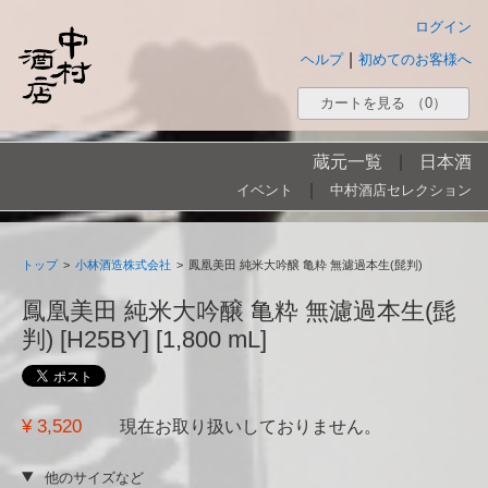
ログイン
|
ヘルプ
初めてのお客様へ
カートを見る
（0）
蔵元一覧
|
日本酒
|
イベント
中村酒店セレクション
トップ
>
小林酒造株式会社
>
鳳凰美田 純米大吟醸 亀粋 無濾過本生(髭判)
鳳凰美田 純米大吟醸 亀粋 無濾過本生(髭
判) [H25BY] [1,800 mL]
¥ 3,520
現在お取り扱いしておりません。
他のサイズなど