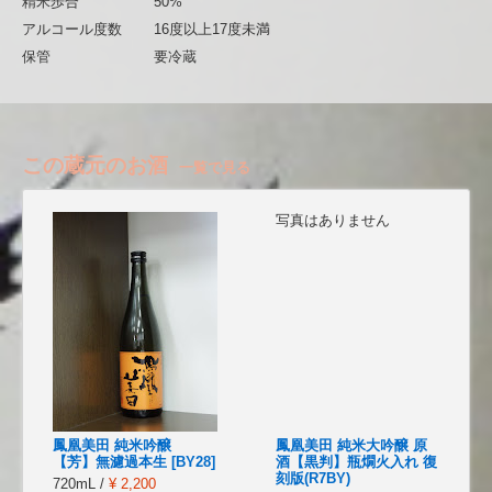
精米歩合
50%
アルコール度数
16度以上17度未満
保管
要冷蔵
この蔵元のお酒
一覧で見る
写真はありません
鳳凰美田 純米吟醸
鳳凰美田 純米大吟醸 原
【芳】無濾過本生 [BY28]
酒【黒判】瓶燗火入れ 復
刻版(R7BY)
720mL /
¥ 2,200