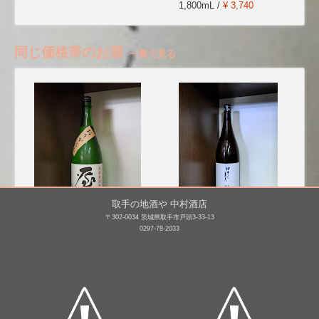
1,800mL /
¥ 3,740
同じ価格帯のお酒
一覧で見る
取手の地酒や 中村酒店
〒302-0034 茨城県取手市戸頭3-33-13
0297-78-2033
屋守 純米 無調整 生 おり
ゆきの美人 純米(火入れ)
がらみ [BY25]
1,800mL /
¥ 3,080
1,800mL /
¥ 3,065