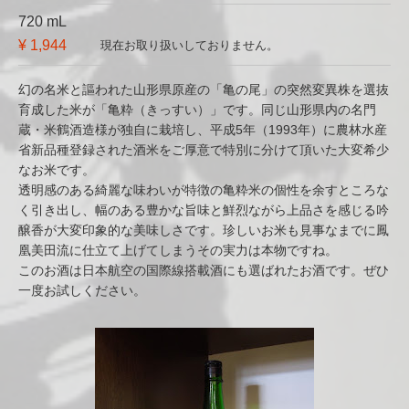
720 mL
¥ 1,944
現在お取り扱いしておりません。
幻の名米と謳われた山形県原産の「亀の尾」の突然変異株を選抜
育成した米が「亀粋（きっすい）」です。同じ山形県内の名門
蔵・米鶴酒造様が独自に栽培し、平成5年（1993年）に農林水産
省新品種登録された酒米をご厚意で特別に分けて頂いた大変希少
なお米です。
透明感のある綺麗な味わいが特徴の亀粋米の個性を余すところな
く引き出し、幅のある豊かな旨味と鮮烈ながら上品さを感じる吟
醸香が大変印象的な美味しさです。珍しいお米も見事なまでに鳳
凰美田流に仕立て上げてしまうその実力は本物ですね。
このお酒は日本航空の国際線搭載酒にも選ばれたお酒です。ぜひ
一度お試しください。