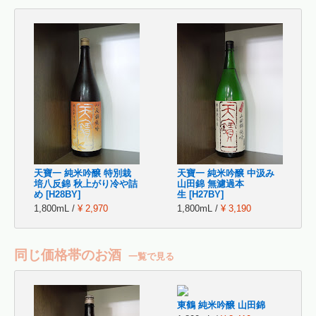
天寶一 純米吟醸 特別栽
天寶一 純米吟醸 中汲み
培八反錦 秋上がり冷や詰
山田錦 無濾過本
め [H28BY]
生 [H27BY]
1,800mL /
¥ 2,970
1,800mL /
¥ 3,190
同じ価格帯のお酒
一覧で見る
東鶴 純米吟醸 山田錦