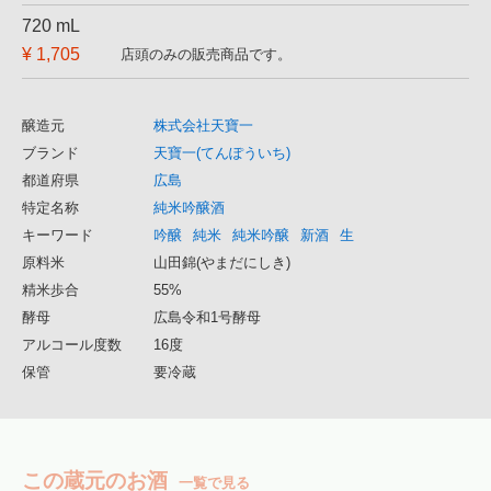
720 mL
¥ 1,705
店頭のみの販売商品です。
醸造元
株式会社天寶一
ブランド
天寶一(てんぽういち)
都道府県
広島
特定名称
純米吟醸酒
キーワード
吟醸
純米
純米吟醸
新酒
生
原料米
山田錦(やまだにしき)
精米歩合
55%
酵母
広島令和1号酵母
アルコール度数
16度
保管
要冷蔵
この蔵元のお酒
一覧で見る