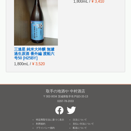
1,800mL /
¥ 3,410
三連星 純米大吟醸 無濾
過生原酒 番外編 渡船六
号50 [H25BY]
1,800mL /
¥ 3,520
取手の地酒や 中村酒店
〒302-0034 茨城県取手市戸頭3-33-13
0297-78-2033
特定商取引法に基づく表示
注文について
利用規約
支払い方法について
プライバシー規約
配送について