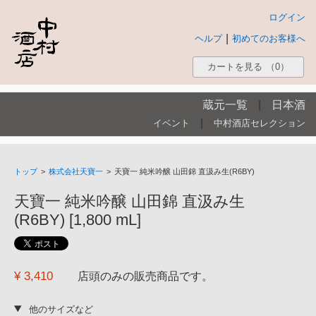
ログイン
|
ヘルプ
初めてのお客様へ
カートを見る
（0）
蔵元一覧
|
日本酒
|
イベント
中村酒店セレクション
トップ
>
株式会社天寶一
>
天寶一 純米吟醸 山田錦 直汲み生(R6BY)
天寶一 純米吟醸 山田錦 直汲み生
(R6BY) [1,800 mL]
¥ 3,410
店頭のみの販売商品です。
他のサイズなど