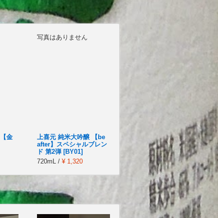
写真はありません
 【金
上喜元 純米大吟醸 【be
after】スペシャルブレン
ド 第2弾 [BY01]
720mL /
¥ 1,320