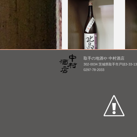
取手の地酒や 中村酒店
北島 純米 超辛口 玉栄 無
麓井 
302-0034 茨城県取手市戸頭3-33-1
濾過原酒 火入れ
えぬき
0297-78-2033
し [BY
1,800mL /
¥ 2,420
1,800