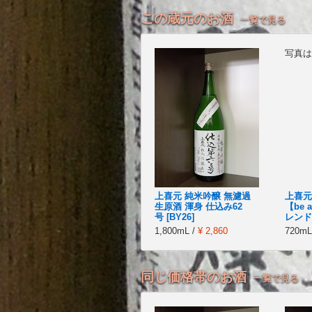
この蔵元のお酒
一覧で見る
写真は
上喜元 純米吟醸 無濾過
上喜元
生原酒 渾身 仕込み62
【be 
号 [BY26]
レンド 
1,800mL /
¥ 2,860
720mL
同じ価格帯のお酒
一覧で見る