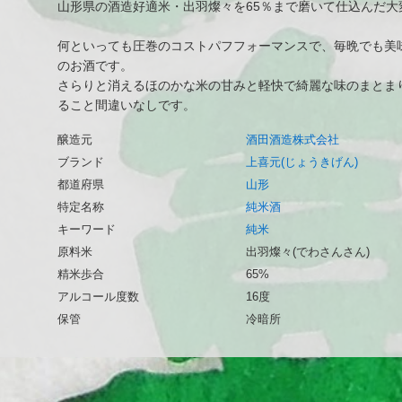
山形県の酒造好適米・出羽燦々を65％まで磨いて仕込んだ大
何といっても圧巻のコストパフフォーマンスで、毎晩でも美
のお酒です。
さらりと消えるほのかな米の甘みと軽快で綺麗な味のまとま
ること間違いなしです。
醸造元
酒田酒造株式会社
ブランド
上喜元(じょうきげん)
都道府県
山形
特定名称
純米酒
キーワード
純米
原料米
出羽燦々(でわさんさん)
精米歩合
65%
アルコール度数
16度
保管
冷暗所