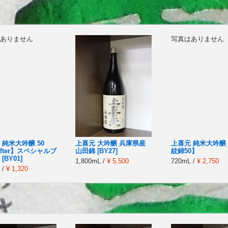
ありません
写真はありません
 純米大吟醸 50
上喜元 大吟醸 兵庫県産
上喜元 純米大吟醸
after】スペシャルブ
山田錦 [BY27]
紋錦50】
[BY01]
1,800mL /
¥ 5,500
720mL /
¥ 2,750
 /
¥ 1,320