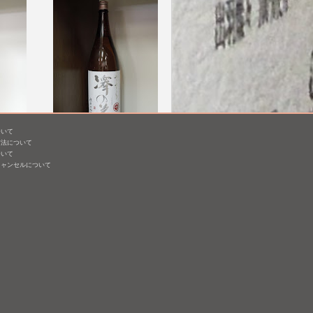
ついて
東条産
澤の花 超辛口吟醸 ささ
方法について
Y26]
ら
ついて
キャンセルについて
1,800mL /
¥ 2,310