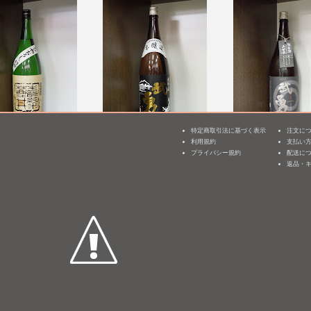
特定商取引法に基づく表示
注文に
生もと純米 原酒 は
武勇 本醸造 黒ラベル
武勇 純米 兵庫県
利用規約
支払い
3
 ひやおろ
特A山田錦 火入れ [B
プライバシー規約
配送に
1,800mL /
¥ 2,200
27]
返品・
1,800mL /
¥ 2,475
mL /
¥ 2,420