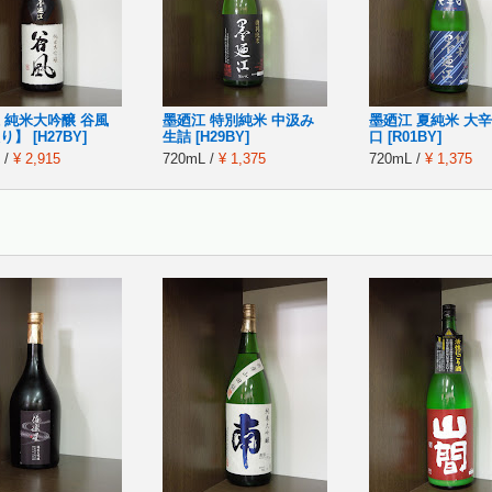
 純米大吟醸 谷風
墨廼江 特別純米 中汲み
墨廼江 夏純米 大辛
】 [H27BY]
生詰 [H29BY]
口 [R01BY]
 /
¥ 2,915
720mL /
¥ 1,375
720mL /
¥ 1,375