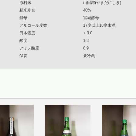
原料米
山田錦(やまだにしき)
精米歩合
40%
酵母
宮城酵母
アルコール度数
17度以上18度未満
日本酒度
+ 3.0
酸度
1.3
アミノ酸度
0.9
保管
要冷蔵