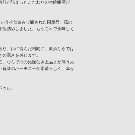
情熱が詰まったこだわりの大吟醸酒が
gという小仕込みで醸された限定品。蔵の
ま瓶詰めしました。もうこれで美味しく
あり、口に含んだ瞬間に、原酒ならでは
きの深さを感じます。
江」ならではの比類なき上品さが漂う大
い旨味のハーモニーが素晴らしく、幸せ
下さい。