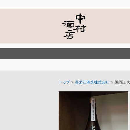
トップ
>
墨廼江酒造株式会社
>
墨廼江 大