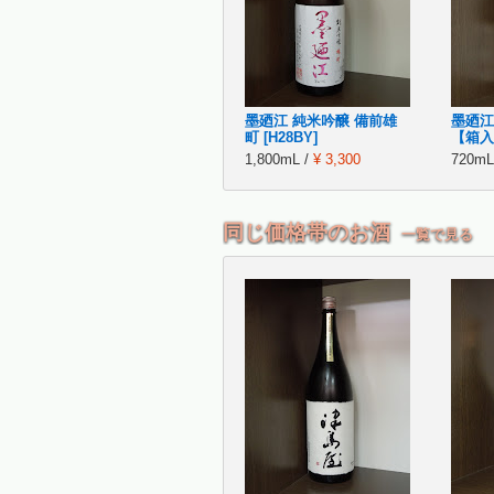
墨廼江 純米吟醸 備前雄
墨廼江
町 [H28BY]
【箱入り
1,800mL /
¥ 3,300
720mL
同じ価格帯のお酒
一覧で見る