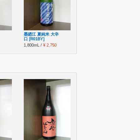
墨廼江 夏純米 大辛
口 [R01BY]
1,800mL /
¥ 2,750