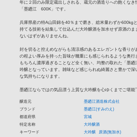
年に２回のみ限定蔵出しされる、蔵元の酒造りへの飽くなき
「墨廼江 600K」です。
兵庫県産の特A山田錦を40％まで磨き、総米量わずか600k
持てる技術を結集して仕込んだ大吟醸酒を加水せず原酒のま
ないはずがありませんね。
封を切ると控えめながらも清涼感のあるエレガントな香りが
の程よい厚みを持った旨味が幾重にも感じられるような奥行
もちろん濃厚過ぎることなど全く無い、均整の取れた「墨廼
吟醸となっています。雑味など感じられぬ綺麗さと豊かで深
な気持ちになります。
墨廼江ならではの気品漂う上質な大吟醸を心ゆくまでご堪能
醸造元
墨廼江酒造株式会社
ブランド
墨廼江(すみのえ)
都道府県
宮城
特定名称
大吟醸酒
キーワード
大吟醸
原酒(無加水)