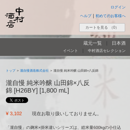
ログイン
|
ヘルプ
初めてのお客様へ
カートを見る
（0）
蔵元一覧
|
日本酒
|
イベント
中村酒店セレクション
トップ
>
瀧自慢酒造株式会社
>
瀧自慢 純米吟醸 山田錦×八反錦
瀧自慢 純米吟醸 山田錦×八反
錦 [H26BY] [1,800 mL]
¥ 3,102
現在お取り扱いしておりません。
「瀧自慢」の麹米×掛米違いシリーズは、総米量600kgの小仕込