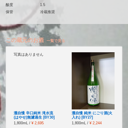
酸度
1.5
保管
冷蔵推奨
この蔵元のお酒
一覧で見る
写真はありません
瀧自慢 辛口純米 滝水流
瀧自慢 純米 にごり酒(火
(はやせ)無濾過生 [BY30]
入れ) [BY27]
1,800mL /
¥ 2,695
1,800mL /
¥ 2,244