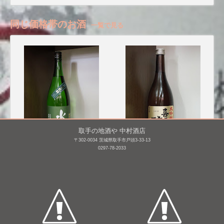
同じ価格帯のお酒
一覧で見る
取手の地酒や 中村酒店
〒302-0034 茨城県取手市戸頭3-33-13
0297-78-2033
水尾 特別純米 金紋錦仕
喜久醉 大吟醸
込み
720mL /
¥ 3,300
1,800mL /
¥ 3,740