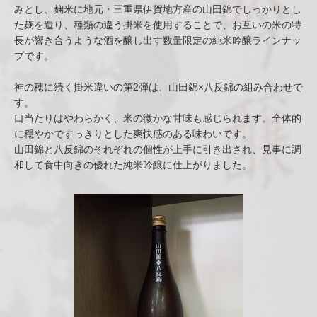
みとし、麹米に地元・三重県伊賀地方産の山田錦でしっかりとし
た麹を造り、種類の違う掛米を使用することで、お互いの米の特
長が響き合うような酒を醸し出す数量限定の純米吟醸ラインナッ
プです。
神の穂に続く掛米違いの第2弾は、山田錦×八反錦の組み合わせで
す。
口当たりはやわらかく、米の微かな甘味も感じられます。全体的
に穏やかですっきりとした爽快感のある味わいです。
山田錦と八反錦のそれぞれの個性が上手に引き出され、見事に調
和して食中向きの優れた純米吟醸に仕上がりました。