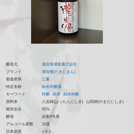
醸造元
瀧自慢酒造株式会社
ブランド
瀧自慢(たきじまん)
都道府県
三重
特定名称
純米吟醸酒
キーワード
吟醸
純米
純米吟醸
原料米
八反錦(はったんにしき)
山田錦(やまだにしき)
精米歩合
55%
酵母
自家9号系
アルコール度数
16度
日本酒度
+ 6.0