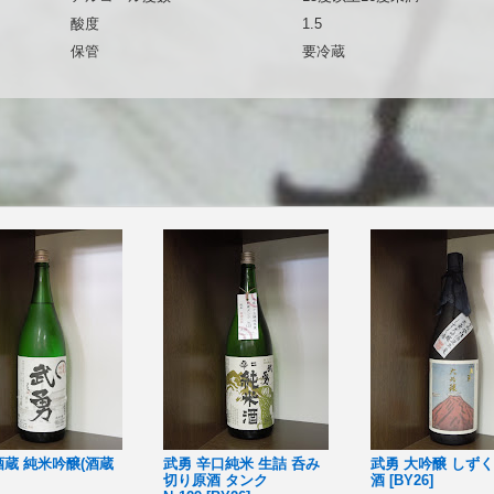
酸度
1.5
保管
要冷蔵
酒蔵 純米吟醸(酒蔵
武勇 辛口純米 生詰 呑み
武勇 大吟醸 しずく
切り原酒 タンク
酒 [BY26]