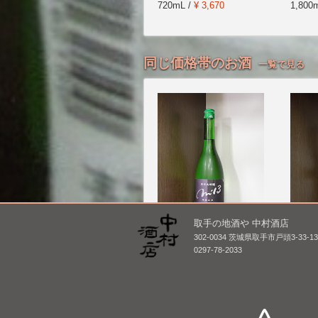
720mL /
¥ 3,670
1,800
同じ価格帯のお酒
一覧で見る
取手の地酒や 中村酒店
302-0034 茨城県取手市戸頭3-33-1
明鏡止水 純米大吟醸
大観 
0297-78-2033
m'13 [BY25]
過生原酒
720mL /
¥ 1,675
720mL