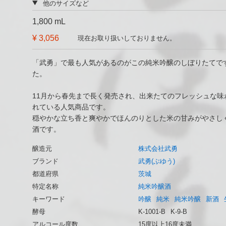
他のサイズなど
1,800 mL
¥ 3,056
現在お取り扱いしておりません。
「武勇」で最も人気があるのがこの純米吟醸のしぼりたてです
た。
11月から春先まで長く発売され、出来たてのフレッシュな
れている人気商品です。
穏やかな立ち香と爽やかでほんのりとした米の甘みがやさし
酒です。
醸造元
株式会社武勇
ブランド
武勇(ぶゆう)
都道府県
茨城
特定名称
純米吟醸酒
キーワード
吟醸
純米
純米吟醸
新酒
酵母
K-1001-B
K-9-B
アルコール度数
15度以上16度未満