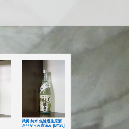
武勇 純米 無濾過生原酒
おりがらみ直汲み [BY28]