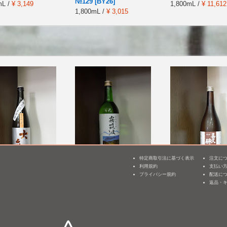
№129 [BY26]
mL /
¥ 3,149
1,800mL /
¥ 11,612
1,800mL /
¥ 3,015
特定商取引法に基づく表示
注文に
利用規約
支払い
3
純米吟醸 雄町 無濾
霧筑波 特別純米 火入れ
喜久醉 特別純米
プライバシー規約
配送に
 [BY27]
返品・
720mL /
¥ 1,815
720mL /
¥ 1,815
 /
¥ 1,650