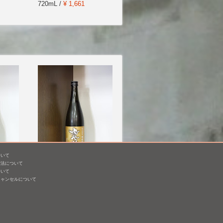
720mL /
¥ 1,661
ついて
方法について
鳳凰美田 純米吟醸 雄町
ついて
無濾過本生 [BY25]
キャンセルについて
720mL /
¥ 1,980