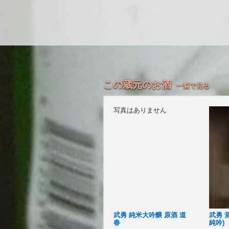
この蔵元のお酒
一覧で見る
写真はありません
武勇 純米大吟醸 原酒 道
武勇 
春
純吟)