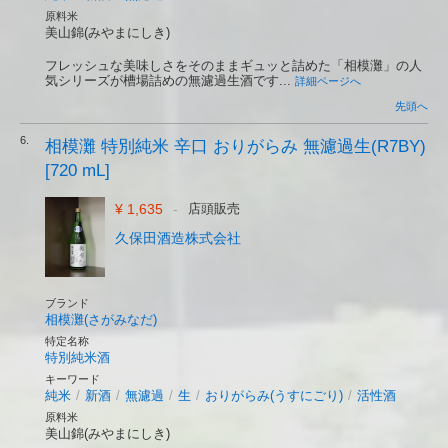
原料米
美山錦(みやまにしき)
フレッシュな美味しさをそのままギュッと詰めた「相模灘」の人
気シリーズが槽場詰めの無濾過生酒です...
詳細ページへ
先頭へ
6.
相模灘 特別純米 辛口 おりがらみ 無濾過生(R7BY)
[720 mL]
¥ 1,635
-
店頭販売
久保田酒造株式会社
ブランド
相模灘(さがみなだ)
特定名称
特別純米酒
キーワード
純米
/
新酒
/
無濾過
/
生
/
おりがらみ(うすにごり)
/
活性酒
原料米
美山錦(みやまにしき)