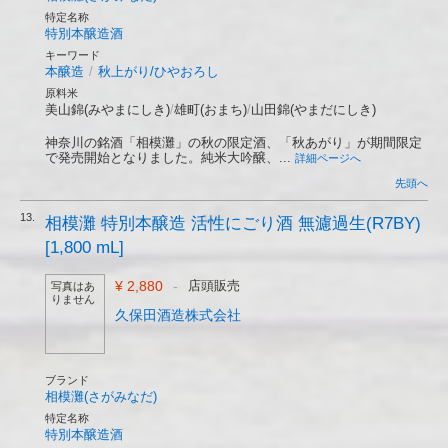
特定名称
特別本醸造酒
キーワード
本醸造
/
秋上がり/ひやおろし
原料米
美山錦(みやまにしき)
/
雄町(おまち)
/
山田錦(やまだにしき)
神奈川の銘酒「相模灘」の秋の限定酒、「秋あがり」が期間限定
で発売開始となりました。純米大吟醸、...
詳細ページへ
先頭へ
13.
相模灘 特別本醸造 活性にごり酒 無濾過生(R7BY)
[1,800 mL]
¥ 2,880
-
店頭販売
写真はあ
りません
久保田酒造株式会社
ブランド
相模灘(さがみなだ)
特定名称
特別本醸造酒