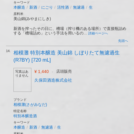
キーワード
本醸造
/
新酒
/
にごり
/
活性酒
/
無濾過
/
生
原料米
美山錦(みやまにしき)
新酒を搾ったその日に、槽場（搾り機のある場所）で直接瓶詰め
する「槽場詰め」という手法を用いるの...
詳細ページへ
先頭へ
14.
相模灘 特別本醸造 美山錦 しぼりたて無濾過生
(R7BY) [720 mL]
¥ 1,440
-
店頭販売
写真はあ
りません
久保田酒造株式会社
ブランド
相模灘(さがみなだ)
特定名称
特別本醸造酒
キーワード
本醸造
/
新酒
/
無濾過
/
生
原料米