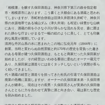
「相模灘」を醸す久保田酒造は、神奈川県下第三の政令指定都
市・相模原市にあります。こう書くと大都会にある酒蔵と思われ
てしまいますが、市町村合併前は旧津久井郡津久井町で、神奈川
県の水源地帯である城山ダム（津久井湖）も程近い緑豊かな山峡
にあり、酒蔵の前を小さな小川が清らかな流れを見せ、森に囲ま
れた静かな佇まいがまるで一幅の絵のように美しく、とても印象
的な風景が展開しています。
清冽な丹沢山系の水に恵まれたこの地に弘化元年（1844年）に
創業。当時と変わらぬ自然景観と約170年の歴史を背負った趣き
のある母屋が建つ久保田酒造は、もともと商家だった久保田家が
始めましたが、その経営はいわゆる番頭に委ねたオーナー蔵元で
あり、久保田家は酒造りには全くタッチしないという状態が長ら
く続いてきました。
代々酒蔵の経営と酒造りを担ってきた杜氏の引退で久保田酒造は
廃業の危機に直面しますが、オーナーの久保田家末弟・久保田博
さんが継承し、現在はその長男・久保田晃さんが実弟の久保田徹
さんとともに力を合わせて真摯に酒と向き合い、蔵は新たな歴史
を刻み始めました。