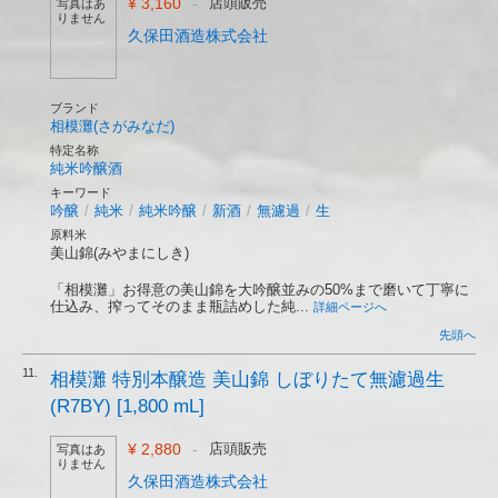
¥ 3,160
-
店頭販売
写真はあ
りません
久保田酒造株式会社
ブランド
相模灘(さがみなだ)
特定名称
純米吟醸酒
キーワード
吟醸
/
純米
/
純米吟醸
/
新酒
/
無濾過
/
生
原料米
美山錦(みやまにしき)
「相模灘」お得意の美山錦を大吟醸並みの50%まで磨いて丁寧に
仕込み、搾ってそのまま瓶詰めした純...
詳細ページへ
先頭へ
11.
相模灘 特別本醸造 美山錦 しぼりたて無濾過生
(R7BY) [1,800 mL]
¥ 2,880
-
店頭販売
写真はあ
りません
久保田酒造株式会社