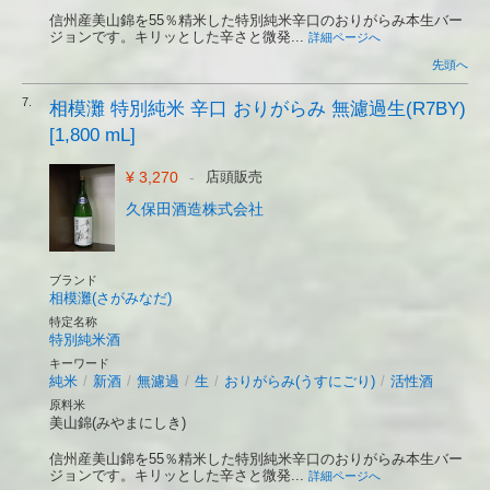
信州産美山錦を55％精米した特別純米辛口のおりがらみ本生バー
ジョンです。キリッとした辛さと微発...
詳細ページへ
先頭へ
7.
相模灘 特別純米 辛口 おりがらみ 無濾過生(R7BY)
[1,800 mL]
¥ 3,270
-
店頭販売
久保田酒造株式会社
ブランド
相模灘(さがみなだ)
特定名称
特別純米酒
キーワード
純米
/
新酒
/
無濾過
/
生
/
おりがらみ(うすにごり)
/
活性酒
原料米
美山錦(みやまにしき)
信州産美山錦を55％精米した特別純米辛口のおりがらみ本生バー
ジョンです。キリッとした辛さと微発...
詳細ページへ