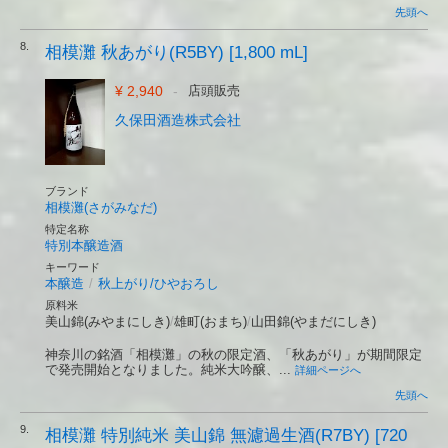
先頭へ
8.
相模灘 秋あがり(R5BY) [1,800 mL]
¥ 2,940
-
店頭販売
久保田酒造株式会社
ブランド
相模灘(さがみなだ)
特定名称
特別本醸造酒
キーワード
本醸造
/
秋上がり/ひやおろし
原料米
美山錦(みやまにしき)
/
雄町(おまち)
/
山田錦(やまだにしき)
神奈川の銘酒「相模灘」の秋の限定酒、「秋あがり」が期間限定
で発売開始となりました。純米大吟醸、...
詳細ページへ
先頭へ
9.
相模灘 特別純米 美山錦 無濾過生酒(R7BY) [720