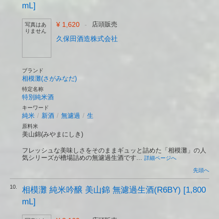
mL]
¥ 1,620
-
店頭販売
写真はあ
りません
久保田酒造株式会社
ブランド
相模灘(さがみなだ)
特定名称
特別純米酒
キーワード
純米
/
新酒
/
無濾過
/
生
原料米
美山錦(みやまにしき)
フレッシュな美味しさをそのままギュッと詰めた「相模灘」の人
気シリーズが槽場詰めの無濾過生酒です...
詳細ページへ
先頭へ
10.
相模灘 純米吟醸 美山錦 無濾過生酒(R6BY) [1,800
mL]