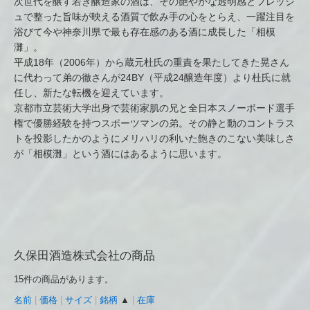
次世代を醸す若き醸造家の酒は、その艶やかな透明感とフレッシ
ュで整った旨味が映える酒質で飲み手の心をとらえ、一躍注目を
浴びて今や神奈川県で最も存在感のある酒に成長した「相模
灘」。
平成18年（2006年）から蔵元杜氏の重責を果たしてきた晃さん
に代わって弟の徹さんが24BY（平成24醸造年度）より杜氏に就
任し、新たな転機を迎えています。
京都市立芸術大学出身で芸術家肌の兄と全日本スノーボード選手
権で優勝経験を持つスポーツマンの弟。その静と動のコントラス
トを投影したかのようにメリハリの利いた飽きのこない美味しさ
が「相模灘」という酒にはあるように思います。
久保田酒造株式会社の商品
15件の商品があります。
名前
|
価格
|
サイズ
|
銘柄
▲
|
在庫