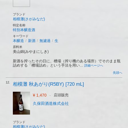
ブランド
相模灘(さがみなだ)
特定名称
特別本醸造酒
キーワード
本醸造
/
新酒
/
無濾過
/
生
原料米
美山錦(みやまにしき)
新酒を搾ったその日に、槽場（搾り機のある場所）でそのまま瓶
詰めする「槽場詰め」という手法を用い...
詳細ページへ
先頭へ
12.
相模灘 秋あがり(R5BY) [720 mL]
¥ 1,470
-
店頭販売
久保田酒造株式会社
ブランド
相模灘(さがみなだ)