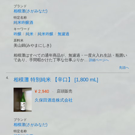
ブランド
相模灘(さがみなだ)
特定名称
純米吟醸酒
キーワード
吟醸
/
純米
/
純米吟醸
/
無濾過
原料米
美山錦(みやまにしき)
相模灘はすべての通年商品が、無濾過・一度火入れ生詰・瓶囲い
であり、手間暇かけた丁寧な仕事ぶりか...
詳細ページへ
先頭へ
4.
相模灘 特別純米 【辛口】 [1,800 mL]
¥ 2,940
-
店頭販売
久保田酒造株式会社
ブランド
相模灘(さがみなだ)
特定名称