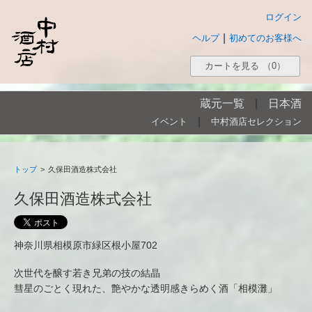
ログイン
|
ヘルプ
初めてのお客様へ
カートを見る
（0）
蔵元一覧
|
日本酒
|
イベント
中村酒店セレクション
トップ
>
久保田酒造株式会社
久保田酒造株式会社
神奈川県相模原市緑区根小屋702
次世代を醸す若き兄弟の技の結晶
彗星のごとく現れた、艶やかな透明感きらめく酒「相模灘」