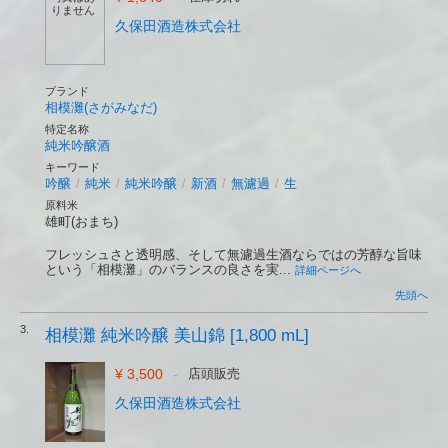
りません
久保田酒造株式会社
ブランド
相模灘(さがみなだ)
特定名称
純米吟醸酒
キーワード
吟醸
/
純米
/
純米吟醸
/
新酒
/
無濾過
/
生
原料米
雄町(おまち)
フレッシュさと透明感、そして無濾過生酒ならではの芳醇な旨味
という「相模灘」のバランスの良さを実...
詳細ページへ
先頭へ
3.
相模灘 純米吟醸 美山錦 [1,800 mL]
¥ 3,500
-
店頭販売
久保田酒造株式会社