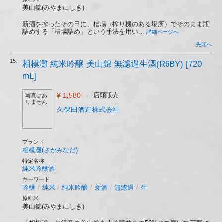
美山錦(みやまにしき)
新酒を搾ったその日に、槽場（搾り機のある場所）でそのまま瓶
詰めする「槽場詰め」という手法を用い...
詳細ページへ
先頭へ
15.
相模灘 純米吟醸 美山錦 無濾過生酒(R6BY) [720
mL]
¥ 1,580
-
店頭販売
写真はあ
りません
久保田酒造株式会社
ブランド
相模灘(さがみなだ)
特定名称
純米吟醸酒
キーワード
吟醸
/
純米
/
純米吟醸
/
新酒
/
無濾過
/
生
原料米
美山錦(みやまにしき)