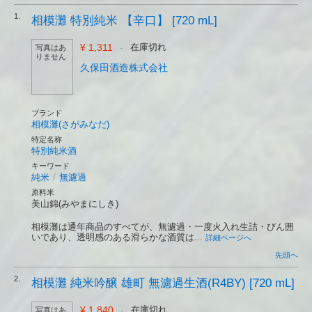
1.
相模灘 特別純米 【辛口】 [720 mL]
¥ 1,311
-
在庫切れ
写真はあ
りません
久保田酒造株式会社
ブランド
相模灘(さがみなだ)
特定名称
特別純米酒
キーワード
純米
/
無濾過
原料米
美山錦(みやまにしき)
相模灘は通年商品のすべてが、無濾過・一度火入れ生詰・びん囲
いであり、透明感のある滑らかな酒質は...
詳細ページへ
先頭へ
2.
相模灘 純米吟醸 雄町 無濾過生酒(R4BY) [720 mL]
¥ 1,840
-
在庫切れ
写真はあ