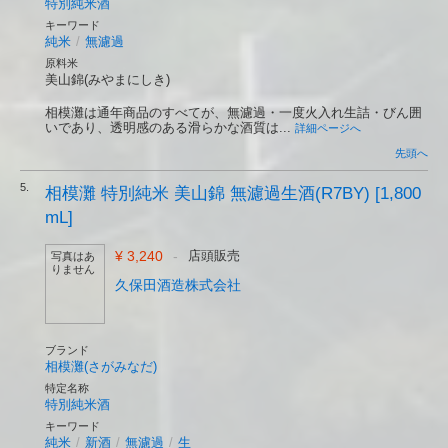
特別純米酒
キーワード
純米
/
無濾過
原料米
美山錦(みやまにしき)
相模灘は通年商品のすべてが、無濾過・一度火入れ生詰・びん囲
いであり、透明感のある滑らかな酒質は...
詳細ページへ
先頭へ
5.
相模灘 特別純米 美山錦 無濾過生酒(R7BY) [1,800
mL]
¥ 3,240
-
店頭販売
写真はあ
りません
久保田酒造株式会社
ブランド
相模灘(さがみなだ)
特定名称
特別純米酒
キーワード
純米
/
新酒
/
無濾過
/
生