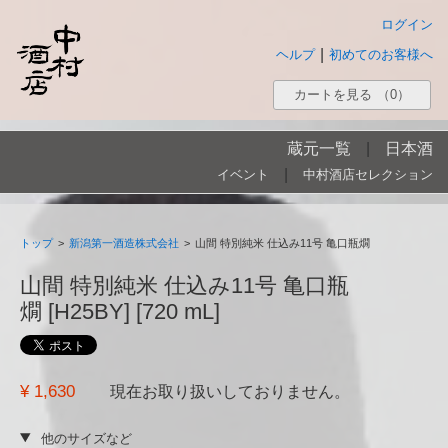
ログイン
|
ヘルプ
初めてのお客様へ
カートを見る
（0）
蔵元一覧
|
日本酒
|
イベント
中村酒店セレクション
トップ
>
新潟第一酒造株式会社
>
山間 特別純米 仕込み11号 亀口瓶燗
山間 特別純米 仕込み11号 亀口瓶
燗 [H25BY] [720 mL]
¥ 1,630
現在お取り扱いしておりません。
他のサイズなど