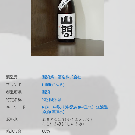
醸造元
新潟第一酒造株式会社
ブランド
山間(やんま)
都道府県
新潟
特定名称
特別純米酒
キーワード
純米
中取り(中汲み)(中垂れ)
無濾過
原酒(無加水)
原料米
五百万石(ごひゃくまんごく)
こしいぶき(こしいぶき)
精米歩合
60%