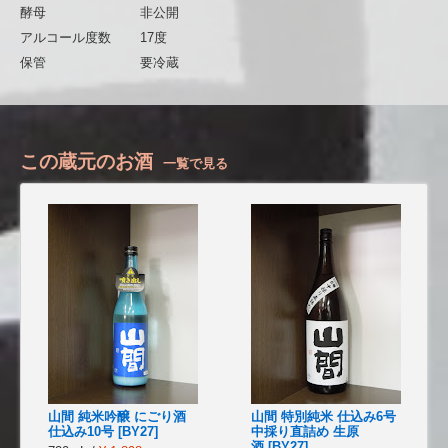
酵母
非公開
アルコール度数
17度
保管
要冷蔵
この蔵元のお酒
一覧で見る
山間 純米吟醸 にごり酒
山間 特別純米 仕込み6号
仕込み10号 [BY27]
中採り直詰め 生原
酒 [BY27]