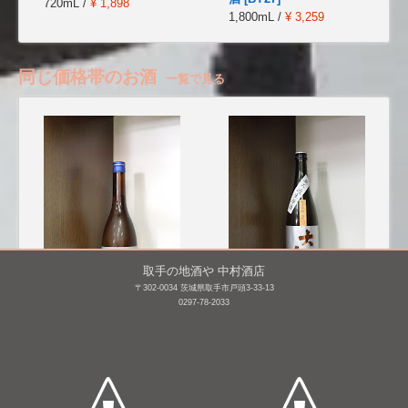
720mL /
¥ 1,898
1,800mL /
¥ 3,259
同じ価格帯のお酒
一覧で見る
取手の地酒や 中村酒店
〒302-0034 茨城県取手市戸頭3-33-13
0297-78-2033
明鏡止水 純米大吟醸 備
大観 純米吟醸 雄町 無濾
前雄町 [BY26]
過生原酒 [BY27]
720mL /
¥ 1,733
720mL /
¥ 1,650