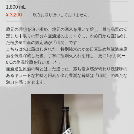
1,800 mL
¥ 3,200
現在お取り扱いしておりません。
蔵元の理想を追い求め、地元の酒米を用いて醸し、最も品質の安
定した中取りの部分を無濾過のまますぐに、かめ口から直詰めし
た極少量生産の限定酒が「山間」です。
こちらは先に蔵出しされた、特別純米のかめ口直詰め無濾過生原
酒を低温貯蔵した後、丁寧に瓶燗火入れを施し、更に1ヶ月間ー
5℃の氷温貯蔵を行いました。
無濾過生原酒の時とはまた違った、落ち着き感が備わり洗練味の
あるキュートな甘味と円みが出た豊潤な旨味は「山間」の新たな
魅力を感じさせます。