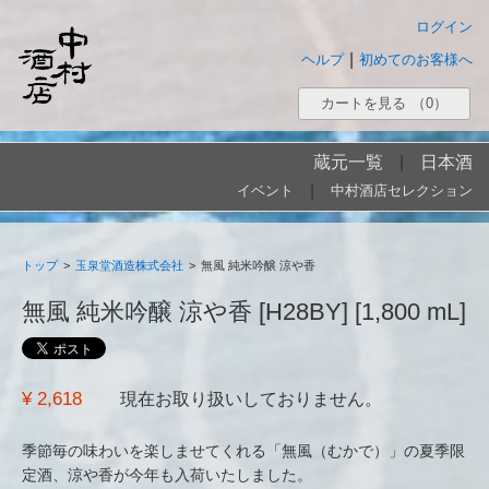
ログイン
|
ヘルプ
初めてのお客様へ
カートを見る
（0）
蔵元一覧
|
日本酒
|
イベント
中村酒店セレクション
トップ
>
玉泉堂酒造株式会社
>
無風 純米吟醸 涼や香
無風 純米吟醸 涼や香 [H28BY] [1,800 mL]
¥ 2,618
現在お取り扱いしておりません。
季節毎の味わいを楽しませてくれる「無風（むかで）」の夏季限
定酒、涼や香が今年も入荷いたしました。