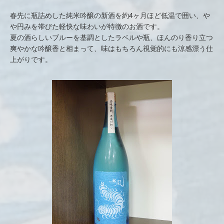
春先に瓶詰めした純米吟醸の新酒を約4ヶ月ほど低温で囲い、や
や円みを帯びた軽快な味わいが特徴のお酒です。
夏の酒らしいブルーを基調としたラベルや瓶、ほんのり香り立つ
爽やかな吟醸香と相まって、味はもちろん視覚的にも涼感漂う仕
上がりです。