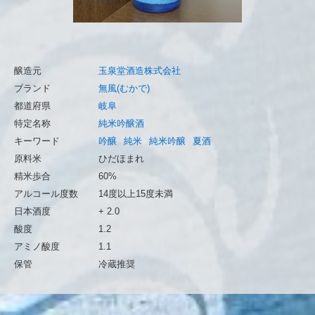
醸造元
玉泉堂酒造株式会社
ブランド
無風(むかで)
都道府県
岐阜
特定名称
純米吟醸酒
キーワード
吟醸
純米
純米吟醸
夏酒
原料米
ひだほまれ
精米歩合
60%
アルコール度数
14度以上15度未満
日本酒度
+ 2.0
酸度
1.2
アミノ酸度
1.1
保管
冷蔵推奨