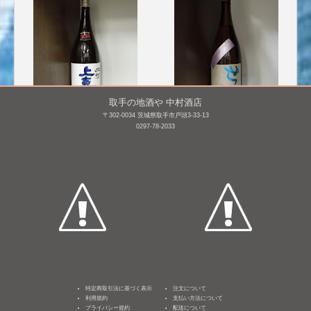
取手の地酒や 中村酒店
〒302-0034 茨城県取手市戸頭3-33-13
0297-78-2033
上喜元 純米 生詰 雄町
勢起(せき) 純米 [BY24]
65%
1,800mL /
¥ 2,801
1,800mL /
¥ 2,640
特定商取引法に基づく表示
注文について
利用規約
支払い方法について
プライバシー規約
配送について