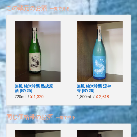
この蔵元のお酒
一覧で見る
無風 純米吟醸 熟成原
無風 純米吟醸 涼や
酒 [BY25]
香 [BY26]
720mL /
¥ 1,320
1,800mL /
¥ 2,618
同じ価格帯のお酒
一覧で見る