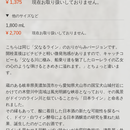
¥ 1,375
現在お取り扱いしておりません。
他のサイズなど
1,800 mL
¥ 2,700
現在お取り扱いしておりません。
こちらは同じ「父なるライン」のおりがらみバージョンです。
開栓直後はピチピチと軽い微発泡感がありますので、キャッチコ
ピーも「父なる川に棲み、船乗り達を魅了したローレライの乙女
の心のような弾けるときめきに溢れます。」とちょっと違いま
す。
蔵のある岐阜県美濃加茂市から愛知県犬山市の国宝犬山城付近に
かけての木曽川中流域は風光明媚な峡谷となっており、その風景
がドイツのライン川と似ていることから「日本ライン」と命名さ
れました。
その縁もあって、酸に着目した日本酒の新たな可能性を探るべ
く、ドイツ・白ワイン酵母による日本酒醸造の研究を重ねた結
果、誕生したのがこのお酒です。