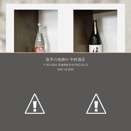
取手の地酒や 中村酒店
〒302-0034 茨城県取手市戸頭3-33-13
0297-78-2033
君萬代 夏の純米
津島屋 純米大吟醸 窮め
生 [BY26]
の山田錦 瓶囲い [BY26]
720mL /
¥ 1,166
1,800mL /
¥ 528