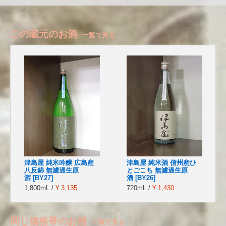
この蔵元のお酒
一覧で見る
津島屋 純米吟醸 広島産
津島屋 純米酒 信州産ひ
八反錦 無濾過生原
とごこち 無濾過生原
酒 [BY27]
酒 [BY26]
1,800mL /
¥ 3,135
720mL /
¥ 1,430
同じ価格帯のお酒
一覧で見る