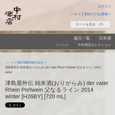
ログイン
|
ヘルプ
初めてのお客様へ
カートを見る
（0）
蔵元一覧
|
日本酒
|
イベント
中村酒店セレクション
トップ
>
御代桜醸造株式会社
>
津島屋外伝 純米酒(おりがらみ) der vater Rhein Perlwein 父なるライン 2014
winter
津島屋外伝 純米酒(おりがらみ) der vater
Rhein Perlwein 父なるライン 2014
winter [H26BY] [720 mL]