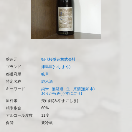
醸造元
御代桜醸造株式会社
ブランド
津島屋(つしまや)
都道府県
岐阜
特定名称
純米酒
キーワード
純米
無濾過
生
原酒(無加水)
おりがらみ(うすにごり)
原料米
美山錦(みやまにしき)
精米歩合
60%
アルコール度数
11度
保管
要冷蔵