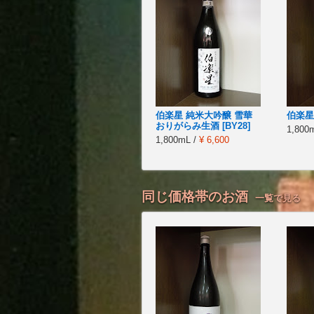
伯楽星 純米大吟醸 雪華
伯楽星
おりがらみ生酒 [BY28]
1,800
1,800mL /
¥ 6,600
同じ価格帯のお酒
一覧で見る