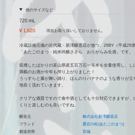
他のサイズなど
720 mL
¥ 1,620
現在お取り扱いしておりません。
冷蔵設備完備の近代蔵・新澤醸造店が放つ、29BY（平成2
「あたごのまつ・純米吟醸ささら おりがらみ生酒」です。
収穫したばかりの富山県産五百万石一等米を全量使用し、し
満載のお酒が今年も搾り上がりました！
うっすらと澱が舞い踊り、ほんのりバナナのような香りが立
地良く流れていきます。
クリアな酒質ですので食中酒としても十分対応できますが、
くりと楽しむのも良いですね。
醸造元
株式会社新澤醸造店
ブランド
愛宕の松(あたごのまつ)
都道府県
宮城