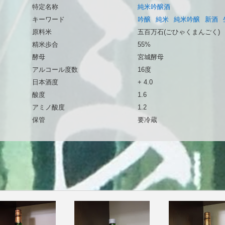
特定名称
純米吟醸酒
キーワード
吟醸
純米
純米吟醸
新酒
原料米
五百万石(ごひゃくまんごく)
精米歩合
55%
酵母
宮城酵母
アルコール度数
16度
日本酒度
+ 4.0
酸度
1.6
アミノ酸度
1.2
保管
要冷蔵