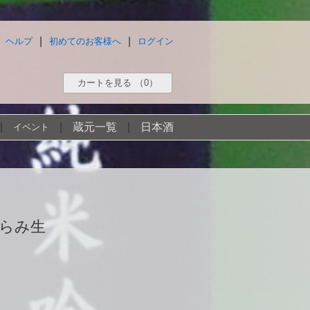
|
|
ヘルプ
初めてのお客様へ
ログイン
カートを見る
（0）
|
|
蔵元一覧
|
日本酒
イベント
がらみ生