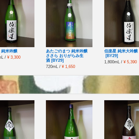
 純米吟醸
あたごのまつ 純米吟醸
伯楽星 純米大吟醸
ささら おりがらみ生
[BY29]
mL /
¥ 3,300
酒 [BY29]
1,800mL /
¥ 5,390
720mL /
¥ 1,650