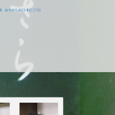
生
おりがらみ(うすにごり)